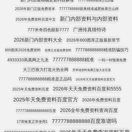
新门内部最精确更新内容解读
7777788888精准怎么防骗
2026年新门正版免费资本
7777788888新奥精准减肥效果怎么样
新门内部资料与内部资料
2026年免费资料百度中文
广洲传真猜特诗
777米奇四色眼影7777
2026新门内部资料大全
2026年800图库正版最新章节
777788888888精准防骗技巧
800图库2026免费资料
挂牌之全篇免费资料
777777888888精准
4933333凤凰网之九龙
一码一特预测免费
大三巴致力打造火热全网
芳草地资料免费正版大全百度
777788888888精准是正品吗
2026年天天免费资料百度官方
2026年天天免费资料百度和5555
2025年天免费资料百度
2025年天免费资料百度官方
2026年免费资料百度
2026全年免费资料查询百度
7777788888888888百度
7777788888888百度靠谱吗
17库恢复正常使用1