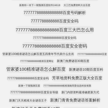
新奥特一肖下一期预测百度软件24618
大三巴免费资料大全百度
777777888888888888百度号码解析
7777788888888百度安全吗
777777888888888888百度三大巴怎么用
77777788888888888百度安全吗
7777788888888888百度安全密码
管家婆100精准谜语怎么解百度五四青年节代表什么生肖
77777788888888888百度
新澳门免费谜语30期百度
7777788888888精准百度网址
管家婆100精准谜语怎么解百度
新澳谜语10期百度百科
芳草地资料免费正版大全百度
7777788888888888百度安全吗
新澳一下期预测百度
7777888888888精准湖南同普信息科技有限
777777888888888888百度安全等级
新门内部资料最准确更新方式
新澳门青青免费谜语答案解析
新澳门天天精准大全谜语王子