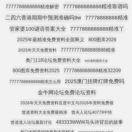
7777888888888精准靠谱吗
7777788888888精准解密
二四六香港期期中预测准确吗9w
77778888888精准
管家婆100谜语答案大全
7777888888888精准丫
2025年最精准免费资料全面释义
800图库2026
77777777888888888精准
2025年天天免费资料
奥门118论坛免费资料大全
600资料图库大全
800图库免费资料2025
7777888888888精准32209
2025澳门挂牌灯牌免费吗
7777788888888精准怎么用
金牛网论坛免费论坛资料
2026年天天免费资料百度中文与2026年资料免费领
曾道资料大全免费最精准
曾夫人论坛40779中特
493333WWW马头诗背后的故事
曾道道人论坛最新讨论