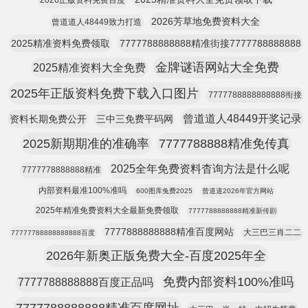
2026正版资料免费百度
2026芳草地免费资料大全
曾道道人48449致力打造
2025精准资料免费领取
7777788888888精准街接7777788888888
金牌谜语网站大全免费
2025精准资料大全免费
2025年正版资料免费下载入口图片
7777788888888888衔接
曾道道人48449开奖记录
资料长期免费公开
三中三免费平码网
2025新期期准的准确率
7777788888精准免传真
2025全年免费资料杳询方法是什么呢
7777778888888精准
内部资料最准100%准吗
600图库兔费2025
曾道道2026年官方网站
2025年精准免费资料大全最新免费领取
7777788888888精准新传剧
7777888888888精准百度网站
大三巴三肖二二
77777788888888888百度
2026年新奥正版免费大全-百度2025年全
免费内部资料100%准吗
7777788888888百度正品吗