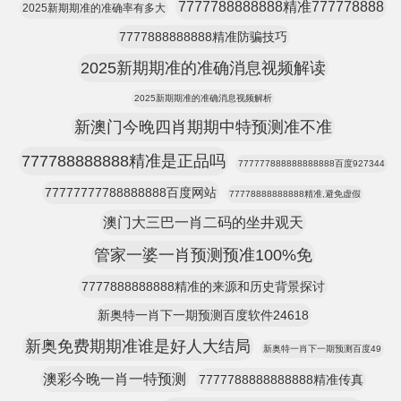
7777788888888精准777778888
2025新期期准的准确率有多大
7777888888888精准防骗技巧
2025新期期准的准确消息视频解读
2025新期期准的准确消息视频解析
新澳门今晚四肖期期中特预测准不准
777788888888精准是正品吗
777777888888888888百度927344
77777777788888888百度网站
77778888888888精准,避免虚假
澳门大三巴一肖二码的坐井观天
管家一婆一肖预测预准100%免
7777888888888精准的来源和历史背景探讨
新奥特一肖下一期预测百度软件24618
新奥免费期期准谁是好人大结局
新奥特一肖下一期预测百度49
澳彩今晚一肖一特预测
7777788888888888精准传真