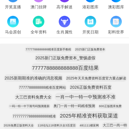
开奖直播
澳门挂牌
高手解迷
港彩图库
澳彩图库
马会原创
全年资料
生肖属性
开奖日期
彩料世界
7777788888888精准百度新手教程
2025新门正版免费资本
2025新门正版免费资本_警惕虚假
7777788888888888百度结果
2025新期期准的准确的消息视频
2025年天天免费资料百度官力重点解读
2026正版免费资料百度
7777788888888精准百度网站
一肖一中一特一中预测准不准
大三巴资料免费大全
奥门一肖一特一码精准预测
一码一特一中下期号码预测最新
600正版图库免费
2025年精准资料获取渠道
777777778888888888精准
大三巴一尚一特
2026免费正版资料大全
118论坛118资料大全3百度百
481111横富网