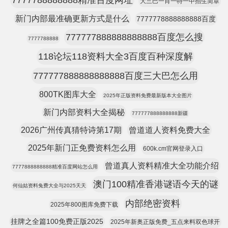
7777788888888精准百度网址
大三巴一肖一特一中招生简章
新门内部最准确更新方式是什么
7777778888888888百度
777777888888888888百度怎么搜
7777788888
118论坛118资料大全3百度百种深度解
777777888888888888百度三大巴怎么用
800TK图库大全
2025年正版资料免费最新版本大全图片
新门内部资料大全揭秘
777777888888888新疆
2026广州传真猜特诗第17期
曾道道人资料免费大全
2025年新门正免费资料怎么用
600k.cm官网登录入口
曾道真人资料精准大全功能介绍
7777888888888精准百度网站怎么用
澳门100精准香港谜语今天的谜
何仙姑资料兔费大全与2025天天
内部绝密资料
2025年800图库免费下载
挂牌之全篇100免费正版2025
2025年新奥正版免费_五点来料双色球开