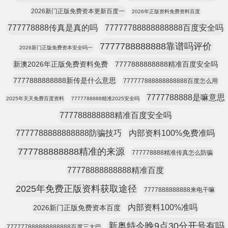
2026新门正版免费资本更新百度一
2026年正版资料免费资料百度
777778888传真是真的吗
77777788888888888百度安全吗
7777788888888靠谱吗评价
2026新门正版免费资本安全吗一
新澳2026年正版免费资料免费
7777888888888精准百度安全吗
7777888888888新传是什么意思
777777888888888888百度怎么用
7777788888是嘛意思
2025年天天免费百度资料
7777788888精准2025安全吗
777788888888精准百度安全吗
7777788888888888防骗技巧
内部资料100%免费准吗
777788888888精准的来源
777778888精准传真怎么防骗
77778888888888精准百度
2025年免费正版资料获取途径
7777888888888来电干嘛
内部资料100%准吗
2026新门正版免费资本百度
新奥特今晚9点30分开号有吗
777777888888888888百度三大巴