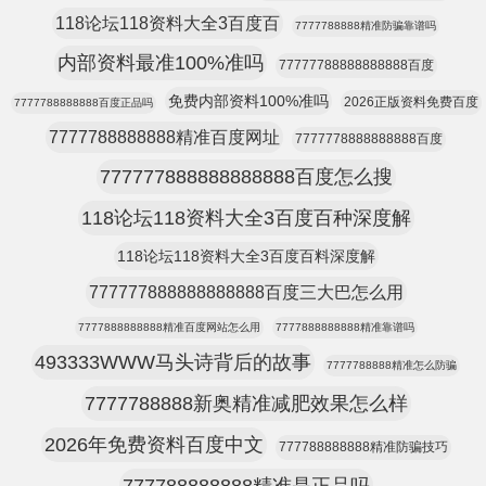
118论坛118资料大全3百度百
7777788888精准防骗靠谱吗
内部资料最准100%准吗
77777788888888888百度
免费内部资料100%准吗
2026正版资料免费百度
7777788888888百度正品吗
7777788888888精准百度网址
7777778888888888百度
777777888888888888百度怎么搜
118论坛118资料大全3百度百种深度解
118论坛118资料大全3百度百料深度解
777777888888888888百度三大巴怎么用
7777888888888精准百度网站怎么用
7777888888888精准靠谱吗
493333WWW马头诗背后的故事
7777788888精准怎么防骗
7777788888新奥精准减肥效果怎么样
2026年免费资料百度中文
777788888888精准防骗技巧