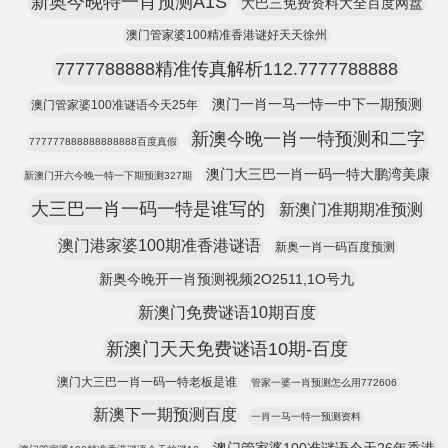
新奥今晚特一肖预测A1S
大巴三免费资料大全百度网盘
澳门管家婆100精准香港谜好天天徐州
7777788888精准传真解析112.7777788888
澳门一肖一马一恃一中下一期预测
澳门管家婆100准谜语今天25年
新澳今晚一肖一特预测和二字
777777888888888888百度真假
澳门大三巴一肖一码一特大鹏湾美康
新澳门开六今晚一特一下期预测327期
大三巴一肖一码一特是谁写的
新澳门准期期准预测
澳门港家婆100期准香港谜语
新奥一肖一码百度预测
新奥今晚开一肖预测视频2O2511,1O号九
新澳门免费谜语10期百度
新澳门天天免费谜语10期-百度
澳门大三巴一肖一码一特老板是谁
管家一婆一肖预测怎么用772606
新澳下一期预测百度
一肖一马一特一预测资料