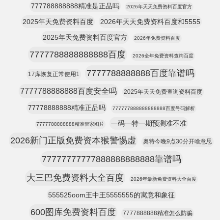
777788888888精准是正品吗
2026年天天免费资料百度官方
2025年天免费资料百度
2026年天天免费资料百度和5555
2025年天免费资料百度官方
2026年免费资料百度
7777788888888888百度
2026全年免费资料查询百度
7777788888888百度靠谱吗
17库恢复正常使用1
7777788888888百度安全吗
2025年天天免费查询资料百度
77778888888精准正品吗
777777888888888888百度号码解析
一码一特一期预测准不准
7777788888888精准管家图片
2026新门正版免费资本猴警惕虚
奥特今晚9点30分开啥意思
77777777777888888888888靠谱吗
大三巴免费资料大全百度
2026年最新免费资料大全百度
555525oom王中王5555555的寓意和象征
600图库免费资料百度
7777888888精准怎么防骗