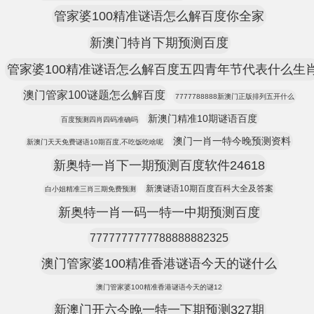
管家婆100精准谜语怎么解百度你全家
新澳门特肖下期预测百度
管家婆100精准谜语怎么解百度五四青年节代表什么生
澳门管家100谜题怎么解百度
7777788888新澳门正版排列五开什么
新澳门精准10期谜语百度
百度预测四肖四码准确吗
澳门一肖一特今晚预测资料
新澳门天天免费谜语10期百度,不吃饭吃啥呢
新奥特一肖下一期预测百度软件24618
新澳谜语10期百度百科大全及答案
白小姐精准三肖三期免费预测
新奥特一肖一码一特一中期预测百度
7777777777788888882325
澳门管家婆100精准香港谜语今天的谜什么
澳门管家婆100精准香港谜语今天的谜12
新澳门开六今晚一特一下期预测327期