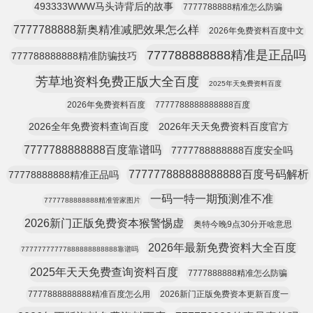
493333WWW马头诗背后的故事
7777788888精准怎么防骗
7777788888新奥精准减肥效果怎么样
2026年免费资料百度中文
777788888888精准是正品吗
777788888888精准防骗技巧
芳草地资料免费正版大全百度
2025年天免费资料百度
2026年免费资料百度
7777788888888888百度
2026全年免费资料查询百度
2026年天天免费资料百度官方
7777788888888百度靠谱吗
7777788888888百度安全吗
777777888888888888百度号码解析
77778888888精准正品吗
一码一特一期预测准不准
7777788888888精准管家图片
2026新门正版免费资本猴警惕虚
奥特今晚9点30分开啥意思
2026年最新免费资料大全百度
77777777777888888888888靠谱吗
2025年天天免费查询资料百度
7777888888精准怎么防骗
7777888888888精准百度怎么用
2026新门正版免费资本更新百度一