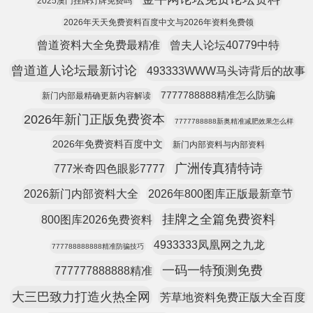
2025澳门挂牌灯牌免费吗
2026年天天免费资料百度中文与2026年资料免费领
曾道资料大全免费最精准
曾夫人论坛40779中特
曾道道人论坛最新讨论
493333WWW马头诗背后的故事
7777788888精准怎么防骗
新门内部最精确更新内容解读
2026年新门正版免费资本
7777788888新奥精准减肥效果怎么样
2026年免费资料百度中文
新门内部资料与内部资料
广洲传真猜特诗
777米奇四色眼影7777
2026新门内部资料大全
2026年800图库正版最新章节
挂牌之全篇免费资料
800图库2026免费资料
4933333凤凰网之九龙
777788888888精准防骗技巧
一码一特预测免费
777777888888精准
大三巴致力打造火热全网
芳草地资料免费正版大全百度