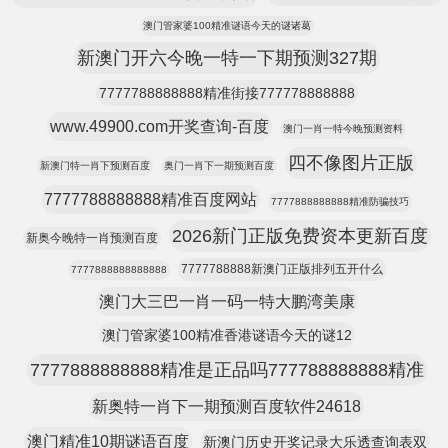
澳门管家婆100精准谜语今天的谜诸葛
新澳门开六今晚一特一下期预测327期
7777788888888精准街接777778888888
www.49900.com开奖查询-百度
澳门一肖一特今晚预测资料
四不像图片正版
新澳门特一肖下预测百度
奥门一肖下一期预测百度
7777788888888精准百度网站
7777888888888精准防骗技巧
2026新门正版免费资本更新百度
新奥今晚特一肖预测百度
7777788888新澳门正版排列五开什么
7777888888888888
澳门大三巴一肖一码一特大鹏湾美康
澳门管家婆100精准香港谜语今天的谜12
7777888888888精准是正品吗777788888888精准
新奥特一肖下一期预测百度软件24618
澳门精准10期谜语百度
新澳门历史开奖记录大乐透查询表双