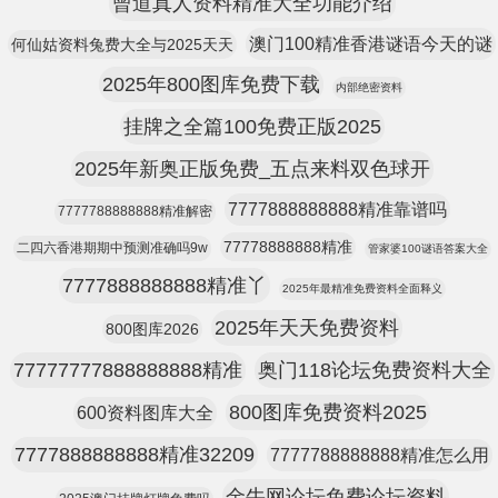
曾道真人资料精准大全功能介绍
澳门100精准香港谜语今天的谜
何仙姑资料兔费大全与2025天天
2025年800图库免费下载
内部绝密资料
挂牌之全篇100免费正版2025
2025年新奥正版免费_五点来料双色球开
7777888888888精准靠谱吗
7777788888888精准解密
77778888888精准
二四六香港期期中预测准确吗9w
管家婆100谜语答案大全
7777888888888精准丫
2025年最精准免费资料全面释义
2025年天天免费资料
800图库2026
77777777888888888精准
奥门118论坛免费资料大全
800图库免费资料2025
600资料图库大全
7777888888888精准32209
7777788888888精准怎么用
金牛网论坛免费论坛资料