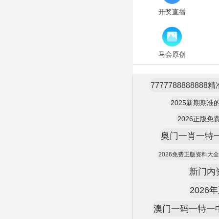
开奖直播
马会原创
777778888888
2025新期期
2026正版免
奥门一肖一特
2026免费正版资料大全
新门内
202
澳门一码一特一