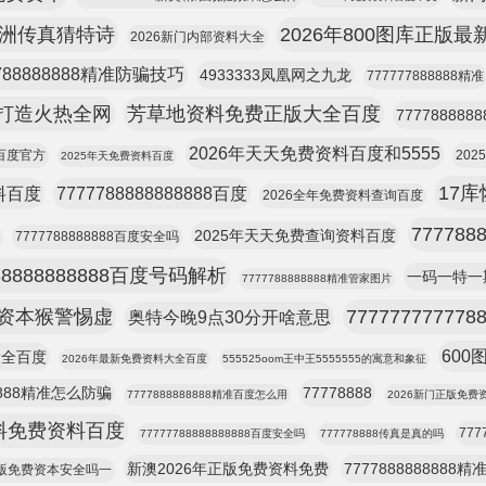
洲传真猜特诗
2026年800图库正版最
2026新门内部资料大全
788888888精准防骗技巧
4933333凤凰网之九龙
777777888888精准
打造火热全网
芳草地资料免费正版大全百度
77778888
2026年天天免费资料百度和5555
百度官方
20
2025年天免费资料百度
17
料百度
7777788888888888百度
2026全年免费资料查询百度
77778
2025年天天免费查询资料百度
7777788888888百度安全吗
888888888888百度号码解析
一码一特一
7777788888888精准管家图片
费资本猴警惕虚
77777777777
奥特今晚9点30分开啥意思
60
大全百度
2026年最新免费资料大全百度
555525oom王中王5555555的寓意和象征
88888精准怎么防骗
77778888
7777888888888精准百度怎么用
2026新门正版免费
资料免费资料百度
777
77777788888888888百度安全吗
777778888传真是真的吗
新澳2026年正版免费资料免费
777788888888
正版免费资本安全吗一