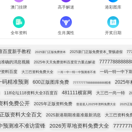
澳门挂牌
高手解迷
港彩图库
全年资料
生肖属性
开奖日期
8精准百度新手教程
2025新门正版免费资本_警惕虚假
77
2025新门正版免费资本
777778888
准的准确的消息视频
2025年天天免费资料百度官力重点解读
费资料百度
一码一特一中下
大三巴资料免费大全
一肖一中一特一中预测准不准
一码精准预测
600正版图库免费
2025
777777778888888888精准
481111横富网
118论坛118资料大全3百度百
大三巴一尚一特
资料免费公开
2025年正版资料免费
曾道道人2025年资料免费大全
2025
6年正版资料大全百文
2025新港期期准最准最新消息
大三巴资料免
中预测准不准访雷锋
2026芳草地资料免费大全
77777