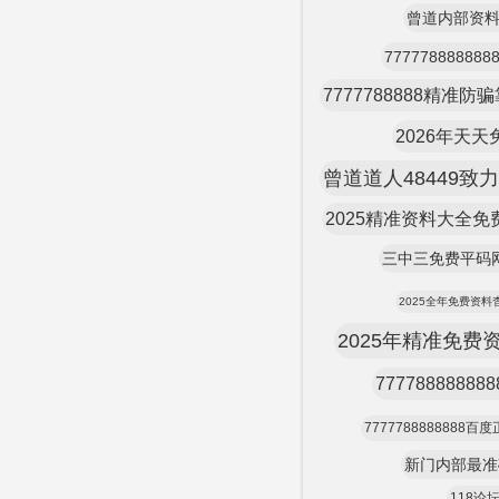
曾道内部资
7777788888
7777788888精准防
2026年天
曾道道人48449致
2025精准资料大全免
三中三免费平码
2025全年免费资
2025年精准免
777788888
7777788888888百
新门内部最准
118论