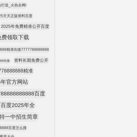
力打造_火热全网!
025天天正版资料百度
2025年免费精准公开百度
免费领取下载
8888精准街接7777788888888
资料长期免费公开
888衔接
778888888精准
6年官方网站
788888888888百度
百度2025年全
特一中招生简章
888888百度怎么搜
K图库大全