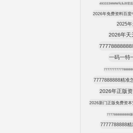
493333WWW马头诗背
2026年免费资料百度
2025
2026年
777788888
一码一特
777777777778888
7777888888精
2026年正版
2026新门正版免费资
77778888888
7777788888