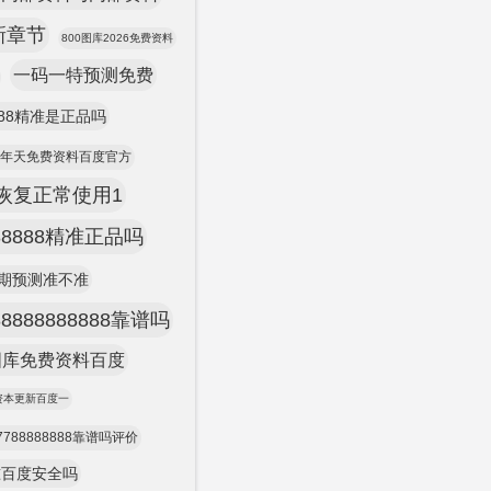
新章节
800图库2026免费资料
一码一特预测免费
8888精准是正品吗
25年天免费资料百度官方
库恢复正常使用1
888888精准正品吗
期预测准不准
888888888888靠谱吗
0图库免费资料百度
资本更新百度一
7788888888靠谱吗评价
8精准百度安全吗