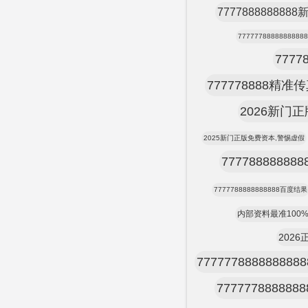
77778888888
77777788888888
777
777778888精
2026新门
2025新门正版免费资本,警惕虚假
7777888888
7777788888888888百度结果
内部资料最准100
202
7777778888888
7777778888