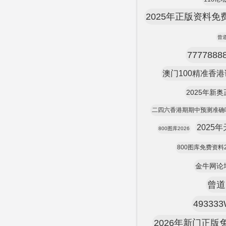
2025年正版资料
曾
77778
澳门100精准香
2025年新
二四六香港期期中预测准确
2025
800图库2026
800图库免费资料2
金牛网论
曾道
4933
2026年新门正版