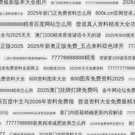
免费最新版本大全图片
202
新门内部资料大全揭秘
777777888888888新疆
2025年新门正免费资料怎么用
600k.cm官网登
道人资料免费大全
888888888精准百度网站怎么用
曾道真人资料精准大全
全与2025天天
澳门100精准香港谜语今天的谜
2025年800图
正版2025
2025年新奥正版免费_五点来料双色球开
77
77778888888精准
管家婆100谜语答
二四六香港期期中预测准确吗9w
最精准免费资料全面释义
7777777788
800图库2026
2025年天天免费资料
800图库免费资料2025
免费资料大全
600资料图库大全
777
2025澳门挂牌灯牌免费吗
金牛网论坛免
8888888精准怎么用
料百度中文与2026年资料免费领
曾道资料大全免费最精
新门内部最精确更新内容解读
讨论
777
493333WWW马头诗背后的故事
7777788888新奥精准减肥效果怎么样
新
本
2026年免费资料百度中文
77
8
2026新门内部资料大全
广洲传真猜特诗
2026年800图库正版最新章节