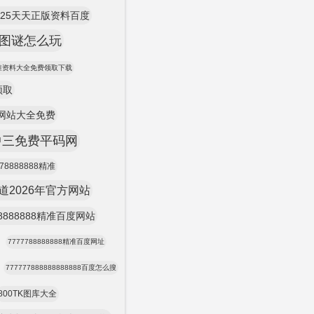
025天天正版资料百度
跑狗图谜怎么玩
精准资料大全免费领取下载
领取
网站大全免费
中三免费平码网
778888888精准
道2026年官方网站
88888888精准百度网站
7777788888888精准百度网址
777777888888888888百度怎么搜
800TK图库大全