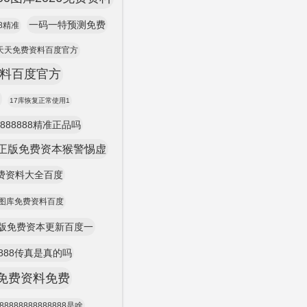
一码一特预测免费
88精准
年天天免费资料百度官方
资料百度官方
17库恢复正常使用1
8888888精准正品吗
门正版免费资本猴警惕虚
费资料大全百度
0图库免费资料百度
正版免费资本更新百度一
78888传真是真的吗
版免费资料免费
88888888888888是啥