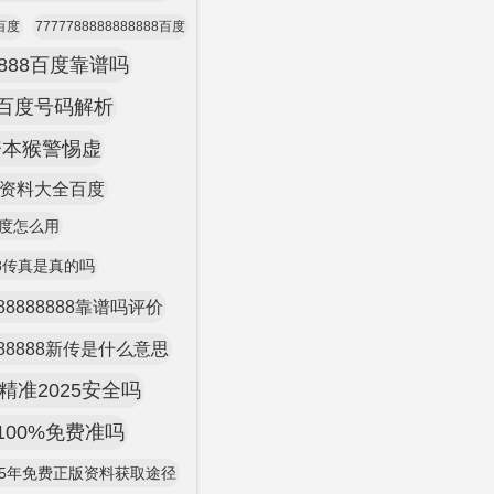
百度
7777788888888888百度
88888百度靠谱吗
888百度号码解析
资本猴警惕虚
费资料大全百度
准百度怎么用
888传真是真的吗
788888888靠谱吗评价
8888888新传是什么意思
88精准2025安全吗
100%免费准吗
25年免费正版资料获取途径