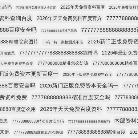
是正品吗
2025年天免费资料百度
2026年免费资料
芳草地资料免费正版大全百度
费资料查询百度
77777888
2026年天天免费资料百度官方
88888百度安全吗
777777888888888
77778888888精准正品吗
2026新门正版免费
888888精准管家图片
一码一特一期预测准不准
77777777777888888888888靠谱吗
2026年最新免
分开啥意思
7777888888精准怎么防骗
7777888888888精
年天天免费查询资料百度
门正版免费资本更新百度一
777778
2026年正版资料免费资料百度
88888百度安全吗
2026新门正版免费资本安全吗一
7777
免费资料免费
7777888888888精准百度安全吗
777788
2025年天天免费百度资料
77777888
8888888百度怎么用
内部资料
嘛意思
777788888888精准百度安全吗
7777788888888888防骗技巧
的来源
77778888888888精准百度
20
777778888精准传真怎么防骗