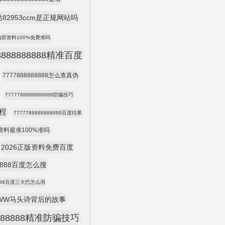
82953ccm是正规网站吗
内部资料100%免费准吗
8888888888精准百度
7777888888888怎么查真伪
7777788888888888防骗技巧
教程
7777788888888888百度结果
资料最准100%准吗
2026正版资料免费百度
88888百度怎么搜
88888百度三大巴怎么用
3WWW马头诗背后的故事
8888888精准防骗技巧