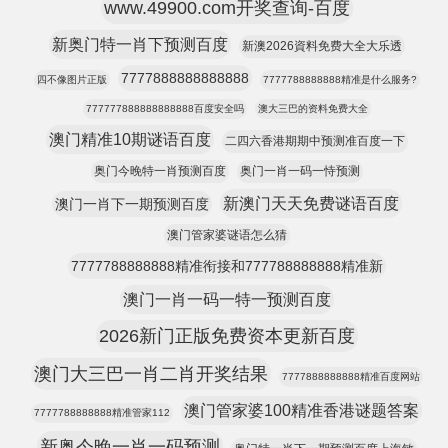
www.49900.com开奖查询-百度
新奥门特一肖下预测百度
新澳2026資料免费大全大乐透
7777888888888888
四不像图片正版
7777788888888精准是什么服务?
777777888888888888百度安全吗
澳大三巴的资料免费大全
澳门精准10期谜语百度
二四六香港期期中预测准百度一下
奥门今晚特一肖预测百度
奥门一肖一码一恃预测
新澳门天天免费谜语百度
澳门一肖下一期预测百度
澳门管家婆谜语怎么猜
7777788888888精准衔接和777788888888精准新
澳门一肖一码一特一预测百度
2026新门正版免费资本更新百度
澳门大三巴一肖二肖开奖结果
7777888888888精准百度网站
澳门管家婆100精准香港谜题答案
7777788888888精准管家112
新奥今晚一肖一码预测