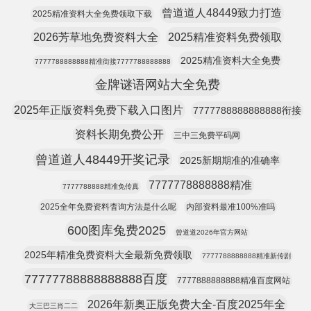
曾道道人48449致力打造
2025精准资料大全免费领取下载
2026芳草地免费资料大全
2025精准资料免费领取
2025精准资料大全免费
7777788888888精准街接7777788888888
金牌谜语网站大全免费
2025年正版资料免费下载入口图片
7777788888888888衔接
资料长期免费公开
三中三免费平码网
曾道道人48449开奖记录
2025新期期准的准确率
7777778888888精准
7777788888精准免传真
2025全年免费资料杳询方法是什么呢
内部资料最准100%准吗
600图库兔费2025
曾道道2026年官方网站
2025年精准免费资料大全最新免费领取
7777788888888精准新传剧
77777788888888888百度
7777888888888精准百度网站
2026年新奥正版免费大全-百度2025年全
大三巴三肖二二