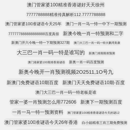
澳门管家婆100精准香港谜好天天徐州
7777788888精准传真解析112.7777788888
澳门管家婆100准谜语今天25年
澳门一肖一马一恃一中下一期预测
新澳今晚一肖一特预测和二字
777777888888888888百度真假
新澳门开六今晚一特一下期预测327期
澳门大三巴一肖一码一特大鹏湾美康
大三巴一肖一码一特是谁写的
新澳门准期期准预测
新奥一肖一码百度预测
澳门港家婆100期准香港谜语
新奥今晚开一肖预测视频2O2511,1O号九
新澳门免费谜语10期百度
新澳门天天免费谜语10期-百度
澳门大三巴一肖一码一特老板是谁
管家一婆一肖预测怎么用772606
新澳下一期预测百度
一肖一马一特一预测资料
澳门管家婆100精准香港谜语今天的谜12
澳门管家婆100准谜语今天26年香港
白小姐精准三肖三期免费预测