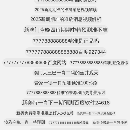
2025新期期准的准确消息视频解读
2025新期期准的准确消息视频解析
新澳门今晚四肖期期中特预测准不准
777788888888精准是正品吗
777777888888888888百度927344
77777777788888888百度网站
77778888888888精准,避免虚假
澳门大三巴一肖二码的坐井观天
管家一婆一肖预测预准100%免
7777888888888精准的来源和历史背景探讨
新奥特一肖下一期预测百度软件24618
新奥免费期期准谁是好人大结局
新奥特一肖下一期预测百度49
澳彩今晚一肖一特预测
新奥今晚开一肖特预测
7777788888888888精准传真