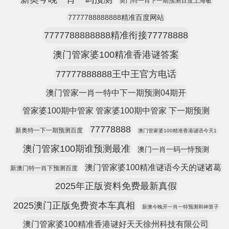
奥门特一肖下一期预测百度上海敏
7777788888888精准百度网站
7777788888888精准衔接77778888
澳门管家婆100精准香港谜答案
77777888888王中王官方电话
澳门管家一肖一特中下一期预测04期开
管家婆100期中管家 管家婆100期中管家 下一期预测
77778888
新奥特一下一期预测百度
澳门管家婆100精准香港谜语今天1
澳门管家100期谁预测最准
澳门一肖一码一恃预测
澳门管家婆100精准谜语今天的谜诸葛
新澳门特一肖下预测百度
2025年正版资料免费最新真假
2025澳门正版免费资本车真相
新澳今晚开一肖一特预测和神算子
澳门管家婆100精准香港谜好天天徐州科技有限公司