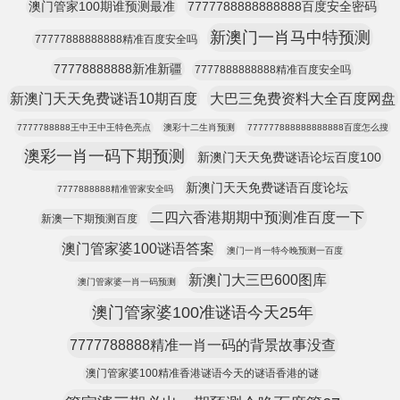
澳门管家100期谁预测最准
7777788888888888百度安全密码
新澳门一肖马中特预测
77777888888888精准百度安全吗
77778888888新准新疆
7777888888888精准百度安全吗
新澳门天天免费谜语10期百度
大巴三免费资料大全百度网盘
7777788888王中王中王特色亮点
澳彩十二生肖预测
777777888888888888百度怎么搜
澳彩一肖一码下期预测
新澳门天天免费谜语论坛百度100
新澳门天天免费谜语百度论坛
7777888888精准管家安全吗
二四六香港期期中预测准百度一下
新澳一下期预测百度
澳门管家婆100谜语答案
澳门一肖一特今晚预测一百度
新澳门大三巴600图库
澳门管家婆一肖一码预测
澳门管家婆100准谜语今天25年
7777788888精准一肖一码的背景故事没查
澳门管家婆100精准香港谜语今天的谜语香港的谜