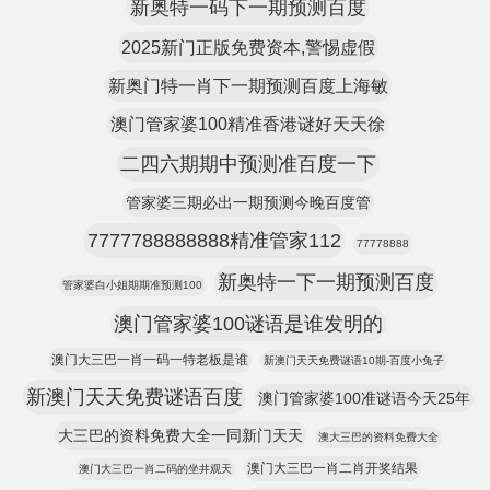
新奥特一码下一期预测百度
2025新门正版免费资本,警惕虚假
新奥门特一肖下一期预测百度上海敏
澳门管家婆100精准香港谜好天天徐
二四六期期中预测准百度一下
管家婆三期必出一期预测今晚百度管
7777788888888精准管家112
77778888
新奥特一下一期预测百度
管家婆白小姐期期准预测100
澳门管家婆100谜语是谁发明的
澳门大三巴一肖一码一特老板是谁
新澳门天天免费谜语10期-百度小兔子
新澳门天天免费谜语百度
澳门管家婆100准谜语今天25年
大三巴的资料免费大全一同新门天天
澳大三巴的资料免费大全
澳门大三巴一肖二肖开奖结果
澳门大三巴一肖二码的坐井观天