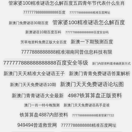
管家婆100精准谜语怎么解百度五四青年节代表什么生肖
77777788888888888百度
7777788888888精准百度网址
管家婆100精准谜语怎么解百度
新澳门免费谜语30期百度
新澳谜语10期百度百科
7777788888888888百度安全吗
新澳一下期预测百度
芳草地资料免费正版大全百度
7777888888888精准湖南同普信息科技有限
777777888888888888百度安全等级
新门内部资料最准确更新方式
新澳门天天精准大全谜语王子
新澳门青青免费谜语答案解析
新澳门天天免费谜语论坛图
新澳门天天免费谜语10期
4987铁算算盘正版资料
新澳门青青谜语大全最新
澳门一肖一特今晚预测
新澳门天天免费谜语高手是谁
铁算算盘4887内部资料
7777888888888精准管家7722
949494曾道救世网
7777788888888精准百度网址