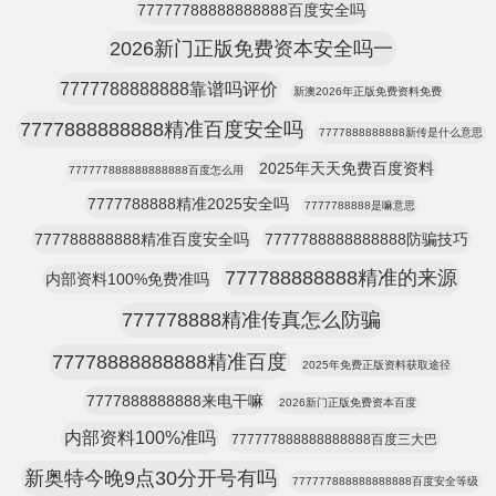
77777788888888888百度安全吗
2026新门正版免费资本安全吗一
7777788888888靠谱吗评价
新澳2026年正版免费资料免费
7777888888888精准百度安全吗
7777888888888新传是什么意思
2025年天天免费百度资料
777777888888888888百度怎么用
7777788888精准2025安全吗
7777788888是嘛意思
777788888888精准百度安全吗
7777788888888888防骗技巧
777788888888精准的来源
内部资料100%免费准吗
777778888精准传真怎么防骗
77778888888888精准百度
2025年免费正版资料获取途径
7777888888888来电干嘛
2026新门正版免费资本百度
内部资料100%准吗
777777888888888888百度三大巴
新奥特今晚9点30分开号有吗
777777888888888888百度安全等级