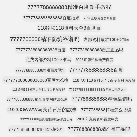
7777788888888精准百度新手教程
7777788888888888百度结果
2026正版免费资料百度
118论坛118资料大全3百度百
7777788888精准防骗靠谱吗
内部资料最准100%准吗
77777788888888888百度
7777788888888百度正品吗
免费内部资料100%准吗
2026正版资料免费百度
7777778888888888百度
7777788888888精准百度网址
777777888888888888百度怎么搜
118论坛118资料大全3百度百种深度解
118论坛118资料大全3百度百料深度解
777777888888888888百度三大巴怎么用
7777888888888精准靠谱吗
7777888888888精准百度网站怎么用
493333WWW马头诗背后的故事
7777788888精准怎么防骗
2026年免费资料百度中文
7777788888新奥精准减肥效果怎么样
777788888888精准是正品吗
777788888888精准防骗技巧