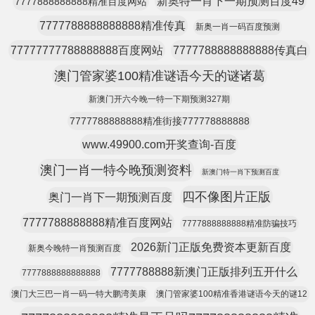
新奥特一肖下一期预测百度49
7777888888888精准百度网站
7777788888888888精准传真
新奥一肖一码百度预测
77777777788888888百度网站
7777788888888888传真白
澳门管家婆100精准谜语今天的谜诸葛
新澳门开六今晚一特一下期预测327期
7777788888888精准街接777778888888
www.49900.com开奖查询-百度
澳门一肖一特今晚预测资料
新澳门特一肖下预测百度
四不像图片正版
奥门一肖下一期预测百度
7777788888888精准百度网站
7777888888888精准防骗技巧
2026新门正版免费资本更新百度
新奥今晚特一肖预测百度
7777788888新澳门正版排列五开什么
7777888888888888
澳门大三巴一肖一码一特大鹏湾美康
澳门管家婆100精准香港谜语今天的谜12