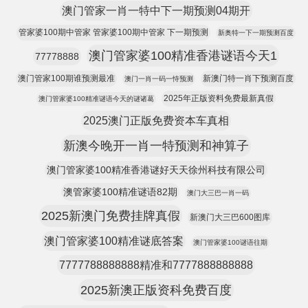
澳门管家一肖一特中下一期预测04期开
管家婆100期中管家 管家婆100期中管家 下一期预测
新奥特一下一期预测百度
澳门管家婆100精准香港谜语今天1
77778888
澳门管家100期谁预测最准
新澳门特一肖下预测百度
澳门一肖一码一恃预测
2025年正版资料免费最新真假
澳门管家婆100精准谜语今天的谜诸葛
2025澳门正版免费资本车真相
新澳今晚开一肖一特预测和神算子
澳门管家婆100精准香港谜好天天徐州科技有限公司
澳管家婆100精准谜语82期
澳门大三巴一肖一码
2025新澳门免费挂牌真假
新澳门大三巴600图库
澳门管家婆100精准谜底答案
澳门管家婆100谜语往期
7777788888888精准和7777888888888
2025新澳正版资科免费百度