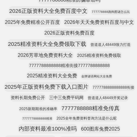
2026正版资料大全免费百度中文
777778888跑狗图谜怎么玩
2025年免费精准公开百度
2026年天天免费资料百度与中文
2026正版资料免费百度
2025精准资料大全免费领取下载
曾道道人48449致力打造
2026芳草地免费资料大全
2025精准资料免费领取
7777788888888精准街接7777788888888
2025精准资料大全免费
金牌谜语网站大全免费
2025年正版资料免费下载入口图片
7777788888888888衔接
资料长期免费公开
三中三免费平码网
曾道道人48449开奖记录
7777788888精准免传真
2025新期期准的准确率
2025全年免费资料杳询方法是什么呢
7777778888888精准
内部资料最准100%准吗
600图库兔费2025