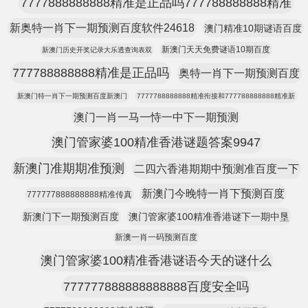
7777888888888精准是正品吗777788888888精准
新奥特一肖下一期预测百度软件24618
澳门精准10期谜语百度
新澳门天天免费谜语10期百度
新澳门历史开奖记录大乐透查询表双
777788888888精准是正品吗
奥特一肖下一期预测百度
新澳门特一肖下一期预测百度新澳门
7777788888888精准衔接和777788888888精准新
澳门一肖一马一恃一中下一期预测
澳门管家婆100精准香港谜题答案9947
新澳门准期期准预测
二四六香港期期中预测准百度一下
新澳门今晚特一肖下预测百度
777777888888888精准传真
新澳门下一期预测百度
澳门管家婆100精准香港谜下一期中垦
新澳一肖一码预测百度
澳门管家婆100精准香港谜语今天的谜什么
777777888888888888百度安全吗