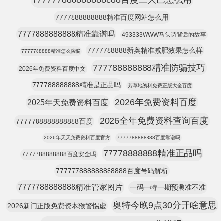
777777888888888888百度三大巴怎么用
7777888888888精准百度网站怎么用
7777888888888精准靠谱吗
493333WWW马头诗背后的故事
7777788888新奥精准减肥效果怎么样
7777788888精准怎么防骗
777788888888精准防骗技巧
2026年免费资料百度中文
777788888888精准是正品吗
芳草地资料免费正版大全百度
2026年免费资料百度
2025年天免费资料百度
2026全年免费资料查询百度
7777788888888888百度
2026年天天免费资料百度官方
7777788888888百度靠谱吗
77778888888精准正品吗
7777788888888百度安全吗
777777888888888888百度号码解析
7777788888888精准管家图片
一码一特一期预测准不准
奥特今晚9点30分开啥意思
2026新门正版免费资本猴警惕虚