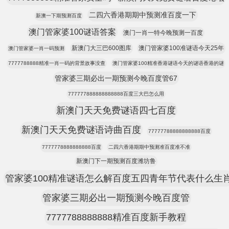
二四六香港期期中预测准百度一下
新澳一下期预测百度
澳门管家婆100谜语答案
澳门一肖一特今晚预测一百度
新澳门大三巴600图库
澳门管家婆100准谜语今天25年
澳门管家婆一肖一码预测
7777788888精准一肖一码的背景故事没查
澳门管家婆100精准香港谜语今天的谜语香港的谜
管家婆三期必出一期预测今晚百度管67
777777888888888888百度三大巴怎么用
新澳门天天免费谜语四七百度
新澳门天天免费谜语诗曲百度
77777788888888888百度
7777778888888888百度
二四六香港期期中预测准百度准不准
新澳门下一期预测百度潍坊鲁
管家婆100精准谜语怎么解百度五四青年节代表什么生
管家婆三期必出一期预测今晚百度管
7777788888888精准百度新手教程