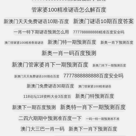
管家婆100精准谜语怎么解百度
新澳门谜语10期百度答案
新澳门天天免费谜语10期-百度
一肖一特下期谜语预测怎么用
777788888888精准百度安全吗
新澳门特一期预测百度
新奥一肖下预测百度
澳门管家婆100精准香港谜语
新奥一肖一码百度预测
新澳门管家婆肖下一期预测百度
新奥门肖下一期预测百度
7777888888888百度安全吗
新澳门天天免费谜语100期在百度
新澳门免费谜语30期百度
澳门管家婆100精准谜语
新奥门特预测百度
118论坛118资料大全3百度百
新奥特一肖下一期预测百度
新澳下一期百度预测
二四六期期中预测准百度一下
一码一特一期预测准不准
澳门大三巴一肖一码
新奥下一肖下预测百度