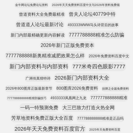
金牛网论坛免费论坛资料
2026年天天免费资料百度中文与2026年资料免费领
曾夫人论坛40779中特
曾道资料大全免费最精准
曾道道人论坛最新讨论
493333WWW马头诗背后的故事
7777788888精准怎么防骗
新门内部最精确更新内容解读
2026年新门正版免费资本
7777788888新奥精准减肥效果怎么样
2026年免费资料百度中文
新门内部资料与内部资料
777米奇四色眼影7777
2026新门内部资料大全
广洲传真猜特诗
800图库2026免费资料
2026年800图库正版最新章节
挂牌之全篇免费资料
777777888888精准
4933333凤凰网之九龙
777788888888精准防骗技巧
一码一特预测免费
大三巴致力打造火热全网
芳草地资料免费正版大全百度
777788888888精准是正品吗
2026年天天免费资料百度官方
2025年天免费资料百度