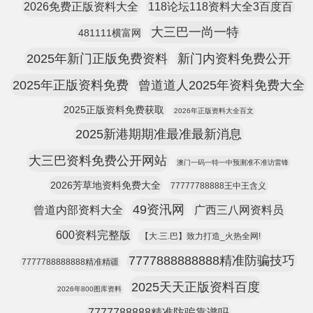
2026免费正版资料大全
118论坛118资料大全3百度百
大三巴一尚一特
481111横富网
2025年新门正版免费资料
新门内资料免费公开
2025年正版资料免费
曾道道人2025年资料免费大全
2025正版资料免费获取
2026年正版资料大全百文
2025新港期期准最准最新消息
大三巴资料免费公开网站
澳门一码一特一中预测准不准访雷锋
2026芳草地资料免费大全
77777788888王中王含义
49资汛网
曾道内部资料大全
广西三八网资料员
600资料完整版
【大.三.巴】致力打造_火热全网!
7777888888888精准防骗技巧
7777788888888精准精疆
2025天天正版资料百度
2026年800图库资料
7777788888精准防骗靠谱吗