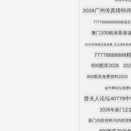
2026广州传真猜特诗
7777888888888精
澳门100精准香港
2025年新奥正版免费_五点来料双
77778888888
800图库2026
20
800图库免费资料2025
金牛网论坛免费
曾夫人论坛40779中
2026年新门
新门内部资料与内部资