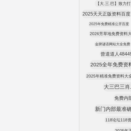
【大.三.巴】致力打
2025天天正版资料百度
2025年免费精准公开百度
2026芳草地免费资料
金牌谜语网站大全免费
曾道道人484
2025全年免费
2025年精准免费资料大
大三巴三肖
免费内部
新门内部最准
118论坛11
2025