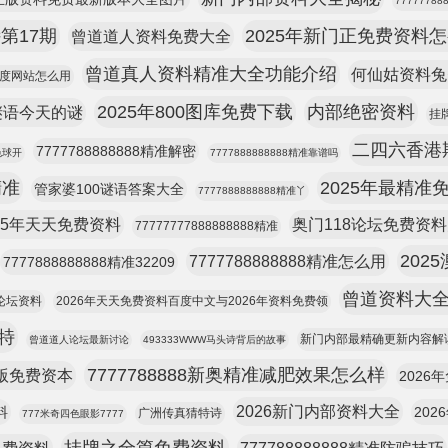
77777788
第17期
2025年新门正免费资料
曾道道人资料免费大全
曾道真人资料精准大全功能介绍
何仙姑资料兔
准百度网站怎么用
2025年800图库免费下载
内部绝密资料
谜语今天的谜
挂
二四六香港
7777788888888精准解密
色球开
7777888888888精准靠谱吗
精准
2025年最精准
管家婆100谜语答案大全
7777888888888精准丫
25年天天免费资料
奥门118论坛免费资
77777777888888888精准
202
7777788888888精准怎么用
7777888888888精准32209
曾道资料大
论坛资料
2026年天天免费资料百度中文与2026年资料免费领
特
新门内部最精确更新内容解
曾道道人论坛最新讨论
493333WWW马头诗背后的故事
7777788888新奥精准减肥效果怎么样
正版免费资本
2026
2026新门内部资料大全
料
20
广洲传真猜特诗
777米奇四色眼影7777