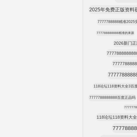
2025年免费正版资料
7777788888精准202
777788888888精准的来源
2026新门
7777888888
77777888
77777888
118论坛118资料大全3百
7777788888888百度正品吗
777777
118论坛118资料大
777788