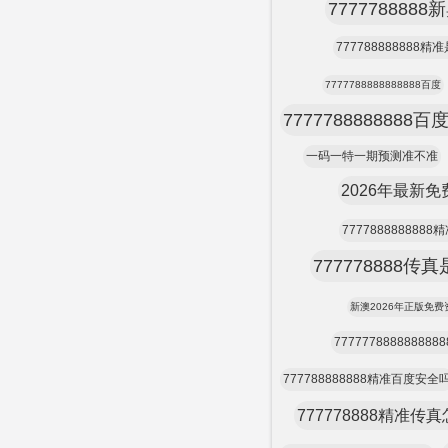
77777888
777788888888
7777788888888888百度
7777788888888
一码一特一期预测准不准
2026年最新
777788888888
777778888传
新澳2026年正版免费
77777788888888
777788888888精准百度安全
777778888精准传