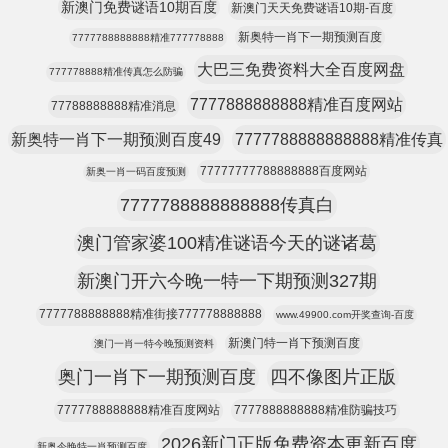
新澳门免费谜语10期百度
新澳门天天免费谜语10期-百度
新奥特一肖下一期预测百度
7777788888888精准777778888
大巴三免费资料大全百度网盘
777778888精准传真怎么防骗
7777888888888精准百度网站
77788888888精准消息
新奥特一肖下一期预测百度49
7777788888888888精准传真
77777777788888888百度网站
新奥一肖一码百度预测
7777788888888888传真白
澳门管家婆100精准谜语今天的谜诸葛
新澳门开六今晚一特一下期预测327期
7777788888888精准街接777778888888
www.49900.com开奖查询-百度
新澳门特一肖下预测百度
澳门一肖一特今晚预测资料
奥门一肖下一期预测百度
四不像图片正版
7777788888888精准百度网站
7777888888888精准防骗技巧
2026新门正版免费资本更新百度
新奥今晚特一肖预测百度