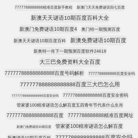
7777788888888精准百度新手教程
新澳门天天免费谜语四七百度
新澳天天谜语10期百度百科大全
新澳门免费谜语10期百度4
奥门特一期预测百度
新澳免费谜语10期百度
新澳天天谜语10期百度百科
新奥特一肖下一期预测百度软件24618
大三巴免费资料大全百度
777777888888888888百度号码解析
7777788888888百度安全吗
777777888888888888百度三大巴怎么用
7777788888888888百度安全密码
77777788888888888百度安全吗
管家婆100精准谜语怎么解百度五四青年节代表什么生肖
77777788888888888百度
7777788888888精准百度网址
管家婆100精准谜语怎么解百度
新澳门免费谜语30期百度
7777788888888888百度安全吗
新澳谜语10期百度百科