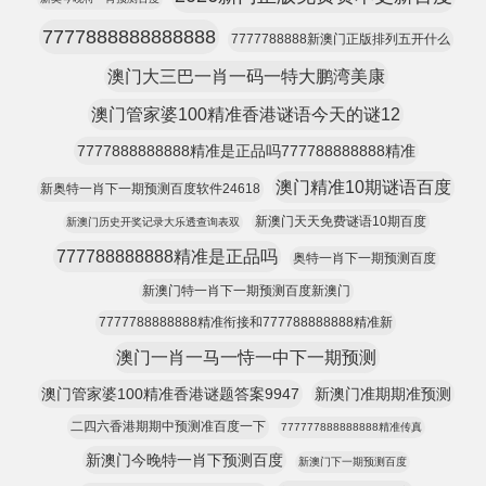
7777888888888888
7777788888新澳门正版排列五开什么
澳门大三巴一肖一码一特大鹏湾美康
澳门管家婆100精准香港谜语今天的谜12
7777888888888精准是正品吗777788888888精准
澳门精准10期谜语百度
新奥特一肖下一期预测百度软件24618
新澳门天天免费谜语10期百度
新澳门历史开奖记录大乐透查询表双
777788888888精准是正品吗
奥特一肖下一期预测百度
新澳门特一肖下一期预测百度新澳门
7777788888888精准衔接和777788888888精准新
澳门一肖一马一恃一中下一期预测
澳门管家婆100精准香港谜题答案9947
新澳门准期期准预测
二四六香港期期中预测准百度一下
777777888888888精准传真
新澳门今晚特一肖下预测百度
新澳门下一期预测百度