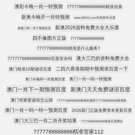
澳彩今晚一肖一特预测
7777788888888888精准传真
新奥今晚开一肖特预测
www.49900.com开奖查询-百度
新澳2026資料免费大全大乐透
新奥门特一肖下预测百度
四不像图片正版
7777888888888888
7777788888888精准是什么服务?
澳大三巴的资料免费大全
777777888888888888百度安全吗
二四六香港期期中预测准百度一下
澳门精准10期谜语百度
奥门一肖一码一恃预测
奥门今晚特一肖预测百度
澳门一肖下一期预测百度
新澳门天天免费谜语百度
澳门管家婆谜语怎么猜
7777788888888精准衔接和777788888888精准新
澳门一肖一码一特一预测百度
2026新门正版免费资本更新百度
澳门大三巴一肖二肖开奖结果
7777888888888精准百度网站
7777788888888精准管家112