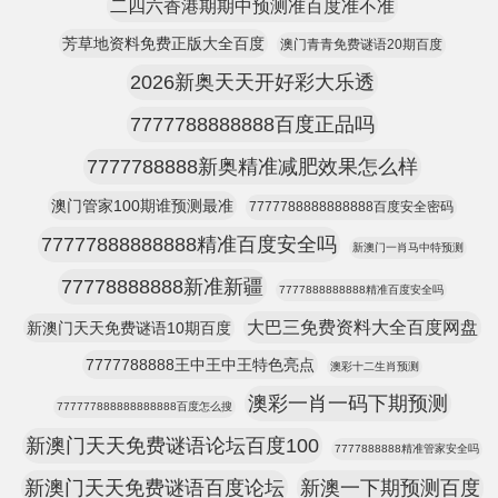
二四六香港期期中预测准百度准不准
芳草地资料免费正版大全百度
澳门青青免费谜语20期百度
2026新奥天天开好彩大乐透
7777788888888百度正品吗
7777788888新奥精准减肥效果怎么样
澳门管家100期谁预测最准
7777788888888888百度安全密码
77777888888888精准百度安全吗
新澳门一肖马中特预测
77778888888新准新疆
7777888888888精准百度安全吗
大巴三免费资料大全百度网盘
新澳门天天免费谜语10期百度
7777788888王中王中王特色亮点
澳彩十二生肖预测
澳彩一肖一码下期预测
777777888888888888百度怎么搜
新澳门天天免费谜语论坛百度100
7777888888精准管家安全吗
新澳门天天免费谜语百度论坛
新澳一下期预测百度