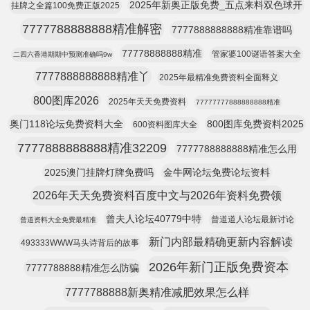
2025年新奥正版免费_五点来料双色球开
挂牌之全篇100免费正版2025
7777788888888精准解密
7777888888888精准靠谱吗
77778888888精准
管家婆100谜语答案大全
二四六香港期期中预测准确吗9w
7777888888888精准丫
2025年最精准免费资料全面释义
800图库2026
2025年天天免费资料
77777777888888888精准
奥门118论坛免费资料大全
800图库免费资料2025
600资料图库大全
7777888888888精准32209
7777788888888精准怎么用
2025澳门挂牌灯牌免费吗
金牛网论坛免费论坛资料
2026年天天免费资料百度中文与2026年资料免费领
曾夫人论坛40779中特
曾道道人论坛最新讨论
曾道资料大全免费最精准
新门内部最精确更新内容解读
493333WWW马头诗背后的故事
2026年新门正版免费资本
7777788888精准怎么防骗
7777788888新奥精准减肥效果怎么样