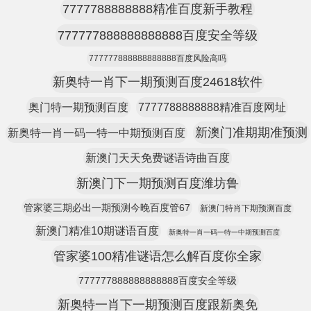
7777788888888精准百度新手教程
777777888888888888百度安全等级
777777888888888888百度风险高吗
新奥特一肖下一期预测百度24618软件
奥门特一期预测百度
7777788888888精准百度网址
新澳门准期期准预测
新奥特一肖一码一特一中期预测百度
新澳门天天免费谜语诗曲百度
新澳门下一期预测百度潍坊鲁
管家婆三期必出一期预测今晚百度管67
新澳门特肖下期预测百度
新澳门精准10期谜语百度
新奥特一肖一码一特一中期预测百度
管家婆100精准谜语怎么解百度你全家
777777888888888888百度安全等级
新奥特一肖下一期预测百度跟新奥免