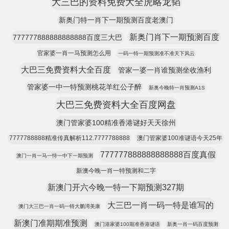
大三巴的资料免费大全虎略龙韬
新奥门特一肖下一期预测百度老澳门
新奥门肖下一期预测百度
777777888888888888百度三大巴
官家婆一肖一马预测怎么用
一码一特一期预测准不准天下风云
大巴三免费资料大全百度
管家一婆一肖谁预测坐收渔利
管家婆一中一特预测桃花羊红公子醉
新奥今晚特一肖预测A1S
大巴三免费资料大全百度网盘
澳门管家婆100精准香港谜好天天徐州
7777788888精准传真解析112.7777788888
澳门管家婆100准谜语今天25年
777777888888888888百度真假
澳门一肖一马一恃一中下一期预测
新澳今晚一肖一特预测和二字
新澳门开六今晚一特一下期预测327期
大三巴一肖一码一特是谁写的
澳门大三巴一肖一码一特大鹏湾美康
新澳门准期期准预测
澳门港家婆100期准香港谜语
新奥一肖一码百度预测