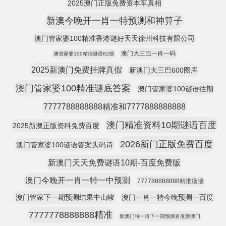
2025澳门正版免费资本车真相
新澳今晚开一肖一特预测和神算子
澳门管家婆100精准香港谜好天天徐州科技有限公司
澳门大三巴一肖一码
澳管家婆100精准谜语82期
2025新澳门免费挂牌真假
新澳门大三巴600图库
澳门管家婆100精准谜底答案
澳门管家婆100谜语往期
7777788888888精准和7777888888888
澳门精准资料10期谜语百度
2025新澳正版资科免费百度
2026新门正版免费百度
澳门管家婆100谜语答案头码诗
新澳门天天免费谜语10期-百度免费版
澳门今晚开一肖一特一中预测
777788888888精准衡接
澳门管家下一期预测结果中山峻
澳门一肖一特今晚预测一百度
7777778888888精准
新澳门特一肖下一期预测百度新澳门