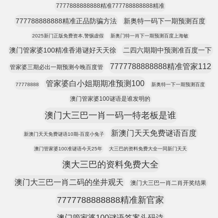
7777888888888精准777788888888精准
777788888888精准正品防骗方法
新奥特一码下一期预测百度
2025新门正版免费资本,警惕虚假
新奥门特一肖下一期预测百度上海敏
澳门管家婆100精准香港谜好天天徐
二四六期期中预测准百度一下
7777788888888精准管家112
管家婆三期必出一期预测今晚百度管
管家婆白小姐期期准预测100
77778888
新奥特一下一期预测百度
澳门管家婆100谜语是谁发明的
澳门大三巴一肖一码一特老板是谁
新澳门天天免费谜语百度
新澳门天天免费谜语10期-百度小兔子
澳门管家婆100准谜语今天25年
大三巴的资料免费大全一同新门天天
澳大三巴的资料免费大全
澳门大三巴一肖二码的坐井观天
澳门大三巴一肖二肖开奖结果
7777788888888精准新官家
澳门管家婆100谜语答案头码诗