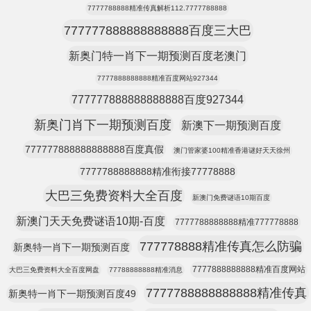
7777788888精准传真解析112.7777788888
777777888888888888百度三大巴
新奥门特一肖下一期预测百度老澳门
7777888888888精准百度网站927344
777777888888888888百度927344
新奥门肖下一期预测百度
新澳下一期预测百度
777777888888888888百度真假
澳门管家婆100精准香港谜好天天徐州
7777788888888精准衔接77778888
大巴三免费资料大全百度
新澳门免费谜语10期百度
新澳门天天免费谜语10期-百度
7777788888888精准777778888
777778888精准传真怎么防骗
新奥特一肖下一期预测百度
7777888888888精准百度网站
大巴三免费资料大全百度网盘
77788888888精准消息
7777788888888888精准传真
新奥特一肖下一期预测百度49