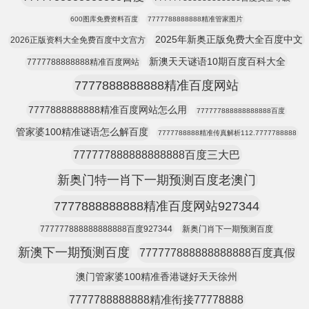
600图库免费资料百度
7777788888888精准管家图片
2025年新奥正版免费大全百度中文
2026正版资料大全免费百度中文宫方
新澳天天谜语10期百度百科大全
7777788888888精准百度网站
7777888888888精准百度网站
7777888888888精准百度网站怎么用
777777888888888888百度
管家婆100精准谜语怎么解百度
7777788888精准传真解析112.7777788888
777777888888888888百度三大巴
新奥门特一肖下一期预测百度老澳门
7777888888888精准百度网站927344
777777888888888888百度927344
新奥门肖下一期预测百度
新澳下一期预测百度
777777888888888888百度真假
澳门管家婆100精准香港谜好天天徐州
7777788888888精准衔接77778888