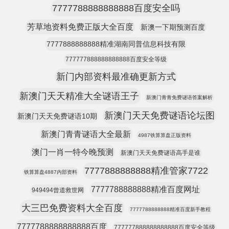
7777788888888888百度安全吗
芳草地资料免费正版大全百度
新澳一下期预测百度
7777888888888精准湖南同普信息科技有限
777777888888888888百度安全等级
新门内部资料最准确更新方式
新澳门天天精准大全谜语王子
新澳门青青免费谜语答案解析
新澳门天天免费谜语论坛图
新澳门天天免费谜语10期
新澳门青青谜语大全最新
4987铁算算盘正版资料
澳门一肖一特今晚预测
新澳门天天免费谜语高手是谁
7777888888888精准管家7722
铁算算盘4887内部资料
7777788888888精准百度网址
949494曾道救世网
大三巴免费资料大全百度
7777788888888精准百度新手教程
7777788888888888百度
777777888888888888百度安全等级