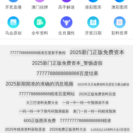
开奖直播
澳门挂牌
高手解迷
港彩图库
澳彩图库
马会原创
全年资料
生肖属性
开奖日期
彩料世界
2025新门正版免费资本
7777788888888精准百度新手教程
2025新门正版免费资本_警惕虚假
7777788888888888百度结果
2025新期期准的准确的消息视频
2025年天天免费资料百度官力重点解读
7777788888888精准百度网站
2026正版免费资料百度
大三巴资料免费大全
一肖一中一特一中预测准不准
一码一特一中下期号码预测最新
奥门一肖一特一码精准预测
600正版图库免费
777777778888888888精准
2025年精准资料获取渠道
2026免费正版资料大全
118论坛118资料大全3百度百