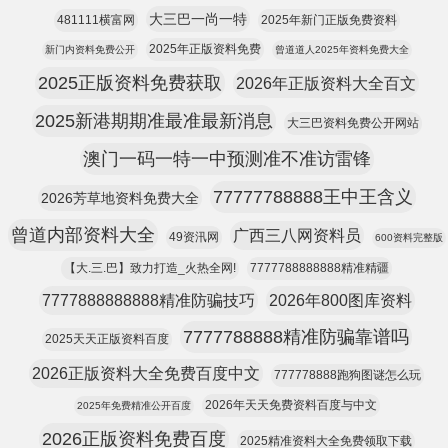
大三巴一尚一特
481111横富网
2025年新门正版免费资料
2025年正版资料免费
新门内资料免费公开
曾道道人2025年资料免费大全
2025正版资料免费获取
2026年正版资料大全百文
2025新港期期准最准最新消息
大三巴资料免费公开网站
澳门一码一特一中预测准不准访雷锋
77777788888王中王含义
2026芳草地资料免费大全
曾道内部资料大全
广西三八网资料员
49资汛网
600资料完整版
【大.三.巴】致力打造_火热全网!
7777788888888精准精疆
7777888888888精准防骗技巧
2026年800图库资料
7777788888精准防骗靠谱吗
2025天天正版资料百度
2026正版资料大全免费百度中文
777778888跑狗图谜怎么玩
2026年天天免费资料百度与中文
2025年免费精准公开百度
2026正版资料免费百度
2025精准资料大全免费领取下载