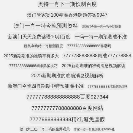
奥特一肖下一期预测百度
澳门管家婆100精准香港谜题答案9947
澳门一肖一特今晚预测资料
新澳门今晚一肖一马中特预测
新澳门天天免费谜语10期百度
一码一特一期预测准不准
新奥今晚特一肖预测百度
7777788888888888靠谱吗
7777788888888精准777778888
2025新期期准的准确率有多大
2025新期期准的准确消息视频解读
7777888888888精准防骗技巧
2025新期期准的准确消息视频解析
新澳门今晚四肖期期中特预测准不准
777788888888精准是正品吗
777777888888888888百度927344
77777777788888888百度网站
77778888888888精准,避免虚假
澳门大三巴一肖二码的坐井观天
管家一婆一肖预测预准100%免