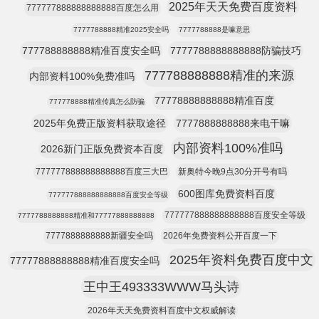
2025年天天免费百度资料
777777888888888888百度怎么用
7777788888精准2025安全吗
7777788888是嘛意思
777788888888精准百度安全吗
7777788888888888防骗技巧
777788888888精准的来源
内部资料100%免费准吗
77778888888888精准百度
777778888精准传真怎么防骗
2025年免费正版资料获取途径
7777888888888来电干嘛
内部资料100%准吗
2026新门正版免费资本百度
777777888888888888百度三大巴
新奥特今晚9点30分开号有吗
600图库免费资料百度
777777888888888888百度安全等级
777777888888888888百度安全等级
7777788888888精准和77777888888888
7777888888888新疆安全吗
2026年免费资料公开百度一下
2025年资料免费百度中文
77777888888888精准百度安全吗
王中王493333WWW马头诗
2026年天天免费资料百度中文权威解读