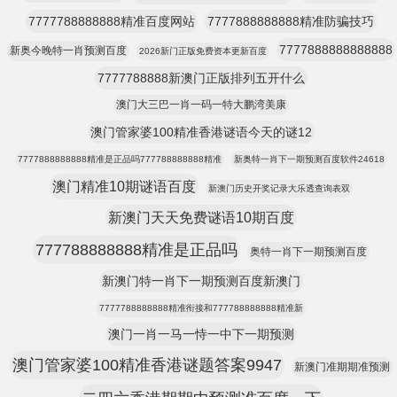
7777788888888精准百度网站
7777888888888精准防骗技巧
7777888888888888
新奥今晚特一肖预测百度
2026新门正版免费资本更新百度
7777788888新澳门正版排列五开什么
澳门大三巴一肖一码一特大鹏湾美康
澳门管家婆100精准香港谜语今天的谜12
7777888888888精准是正品吗777788888888精准
新奥特一肖下一期预测百度软件24618
澳门精准10期谜语百度
新澳门历史开奖记录大乐透查询表双
新澳门天天免费谜语10期百度
777788888888精准是正品吗
奥特一肖下一期预测百度
新澳门特一肖下一期预测百度新澳门
7777788888888精准衔接和777788888888精准新
澳门一肖一马一恃一中下一期预测
澳门管家婆100精准香港谜题答案9947
新澳门准期期准预测