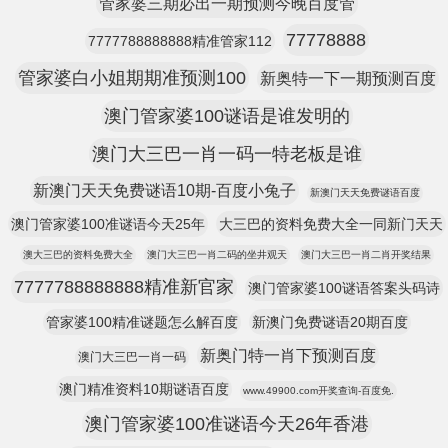
管家婆三期必出一期预测今晚百度管
77778888
7777788888888精准管家112
管家婆白小姐期期准预测100
新奥特一下一期预测百度
澳门管家婆100谜语是谁发明的
澳门大三巴一肖一码一特老板是谁
新澳门天天免费谜语10期-百度小兔子
新澳门天天免费谜语百度
澳门管家婆100准谜语今天25年
大三巴的资料免费大全一同新门天天
澳大三巴的资料免费大全
澳门大三巴一肖二码的坐井观天
澳门大三巴一肖二肖开奖结果
7777788888888精准新官家
澳门管家婆100谜语答案头码诗
管家婆100精准谜题怎么解百度
新澳门免费谜语20期百度
新奥门特一肖下预测百度
澳门大三巴一肖一码
澳门精准资料10期谜语百度
www.49900.com开奖查询-百度免.
澳门管家婆100准谜语今天26年香港