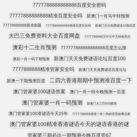
7777788888888888百度安全密码
77777888888888精准百度安全吗
新澳门一肖马中特预测
77778888888新准新疆
7777888888888精准百度安全吗
新澳门天天免费谜语10期百度
大巴三免费资料大全百度网盘
7777788888王中王中王特色亮点
澳彩十二生肖预测
777777888888888888百度怎么搜
新澳门天天免费谜语论坛百度100
澳彩一肖一码下期预测
7777888888精准管家安全吗
新澳门天天免费谜语百度论坛
二四六香港期期中预测准百度一下
新澳一下期预测百度
澳门管家婆100谜语答案
澳门一肖一特今晚预测一百度
澳门管家婆一肖一码预测
新澳门大三巴600图库
澳门管家婆100准谜语今天25年
7777788888精准一肖一码的背景故事没查
澳门管家婆100精准香港谜语今天的谜语香港的谜
管家婆三期必出一期预测今晚百度管67