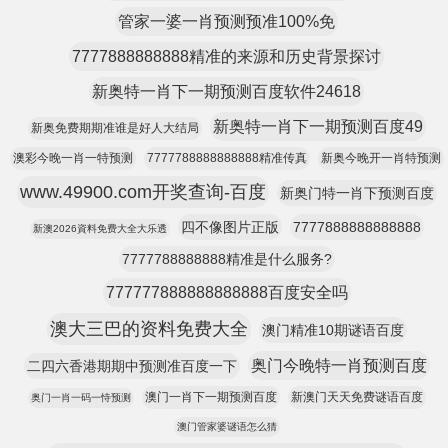
管家一婆一肖预测预准100%免
7777888888888精准的来源和历史背景探讨
新奥特一肖下一期预测百度软件24618
新奥特一肖下一期预测百度49
新奥免费期期准谁是好人大结局
澳彩今晚一肖一特预测
7777788888888888精准传真
新奥今晚开一肖特预测
www.49900.com开奖查询-百度
新奥门特一肖下预测百度
四不像图片正版
7777888888888888
新澳2026資料免费大全大乐透
7777788888888精准是什么服务?
777777888888888888百度安全吗
澳大三巴的资料免费大全
澳门精准10期谜语百度
奥门今晚特一肖预测百度
二四六香港期期中预测准百度一下
澳门一肖下一期预测百度
新澳门天天免费谜语百度
奥门一肖一码一恃预测
澳门管家婆谜语怎么猜