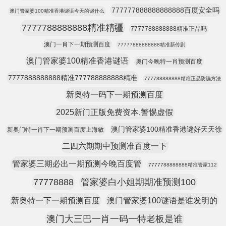
777777888888888888百度安全吗
澳门管家婆100精准香港谜语今天的谜什么
7777788888888精准精疆
7777788888888精准正品吗
澳门一肖下一期预测百度
77777888888888精准新传剧
澳门管家婆100精准香港谜语
奥门今晚特一肖预测百度
7777888888888精准777788888888精准
777788888888精准正品防骗方法
新奥特一码下一期预测百度
2025新门正版免费资本,警惕虚假
澳门管家婆100精准香港谜好天天徐
新奥门特一肖下一期预测百度上海敏
二四六期期中预测准百度一下
管家婆三期必出一期预测今晚百度管
7777788888888精准管家112
77778888
管家婆白小姐期期准预测100
新奥特一下一期预测百度
澳门管家婆100谜语是谁发明的
澳门大三巴一肖一码一特老板是谁