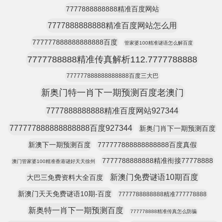
7777888888888精准百度网站
7777888888888精准百度网站怎么用
777777888888888888百度
管家婆100精准谜语怎么解百度
7777788888精准传真解析112.7777788888
777777888888888888百度三大巴
新奥门特一肖下一期预测百度老澳门
7777888888888精准百度网站927344
777777888888888888百度927344
新奥门肖下一期预测百度
新澳下一期预测百度
777777888888888888百度真假
7777788888888精准衔接77778888
澳门管家婆100精准香港谜好天天徐州
新澳门免费谜语10期百度
大巴三免费资料大全百度
新澳门天天免费谜语10期-百度
7777788888888精准777778888
新奥特一肖下一期预测百度
777778888精准传真怎么防骗