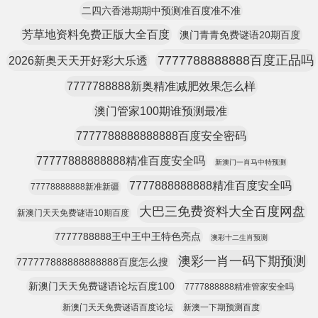
二四六香港期期中预测准百度准不准
芳草地资料免费正版大全百度
澳门青青免费谜语20期百度
7777788888888百度正品吗
2026新奥天天开好彩大乐透
7777788888新奥精准减肥效果怎么样
澳门管家100期谁预测最准
7777788888888888百度安全密码
77777888888888精准百度安全吗
新澳门一肖马中特预测
7777888888888精准百度安全吗
77778888888新准新疆
大巴三免费资料大全百度网盘
新澳门天天免费谜语10期百度
7777788888王中王中王特色亮点
澳彩十二生肖预测
澳彩一肖一码下期预测
777777888888888888百度怎么搜
新澳门天天免费谜语论坛百度100
7777888888精准管家安全吗
新澳门天天免费谜语百度论坛
新澳一下期预测百度