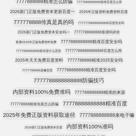
7777888888精准怎么防骗
7777888888888精准百度怎么用
2026新门正版免费资本更新百度一
2026年正版资料免费资料百度
777778888传真是真的吗
77777788888888888百度安全吗
2026新门正版免费资本安全吗一
7777788888888靠谱吗评价
7777888888888精准百度安全吗
新澳2026年正版免费资料免费
777777888888888888百度怎么用
7777888888888新传是什么意思
2025年天天免费百度资料
7777788888精准2025安全吗
777788888888精准百度安全吗
7777788888是嘛意思
7777788888888888防骗技巧
内部资料100%免费准吗
777788888888精准的来源
77778888888888精准百度
777778888精准传真怎么防骗
2025年免费正版资料获取途径
7777888888888来电干嘛
内部资料100%准吗
2026新门正版免费资本百度