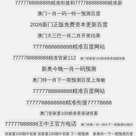
7777788888888精准衔接和777788888888精准新
澳门一肖一码一特一预测百度
2026新门正版免费资本更新百度
澳门大三巴一肖二肖开奖结果
7777888888888精准百度网站
7777788888888精准管家112
澳门管家婆100精准香港谜题答案
新奥今晚一肖一码预测
奥门特一肖下一期预测百度上海敏
7777788888888精准百度网站
7777788888888精准衔接77778888
澳门管家婆100精准香港谜答案
77777888888王中王官方电话
澳门管家一肖一特中下一期预测04期开
管家婆100期中管家 管家婆100期中管家 下一期预测
新奥特一下一期预测百度