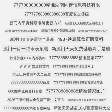
7777888888888精准湖南同普信息科技有限
777777888888888888百度安全等级
新门内部资料最准确更新方式
新澳门天天精准大全谜语王子
新澳门天天免费谜语10期
新澳门青青免费谜语答案解析
新澳门天天免费谜语论坛图
4987铁算算盘正版资料
新澳门青青谜语大全最新
澳门一肖一特今晚预测
新澳门天天免费谜语高手是谁
7777888888888精准管家7722
铁算算盘4887内部资料
949494曾道救世网
7777788888888精准百度网址
大三巴免费资料大全百度
7777788888888精准百度新手教程
7777788888888888百度
777777888888888888百度安全等级
7777788888888精准管家图片
600图库免费资料百度
2026正版资料大全免费百度中文宫方
2025年新奥正版免费大全百度中文
新澳天天谜语10期百度百科大全
7777788888888精准百度网站