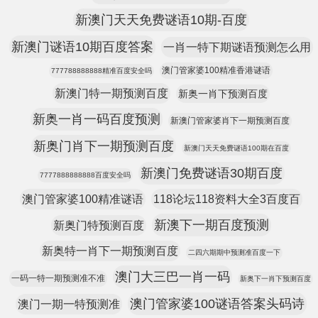
新澳门天天免费谜语10期-百度
新澳门谜语10期百度答案
一肖一特下期谜语预测怎么用
澳门管家婆100精准香港谜语
777788888888精准百度安全吗
新澳门特一期预测百度
新奥一肖下预测百度
新奥一肖一码百度预测
新澳门管家婆肖下一期预测百度
新奥门肖下一期预测百度
新澳门天天免费谜语100期在百度
新澳门免费谜语30期百度
7777888888888百度安全吗
澳门管家婆100精准谜语
118论坛118资料大全3百度百
新澳下一期百度预测
新奥门特预测百度
新奥特一肖下一期预测百度
二四六期期中预测准百度一下
澳门大三巴一肖一码
一码一特一期预测准不准
新奥下一肖下预测百度
澳门管家婆100谜语答案头码诗
澳门一期一特预测准