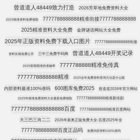
曾道道人48449致力打造
2026芳草地免费资料大全
7777788888888精准街接7777788888888
2025精准资料免费领取
2025精准资料大全免费
金牌谜语网站大全免费
2025年正版资料免费下载入口图片
7777788888888888衔接
曾道道人48449开奖记录
三中三免费平码网
资料长期免费公开
7777788888精准免传真
2025新期期准的准确率
7777778888888精准
2025全年免费资料杳询方法是什么呢
600图库兔费2025
内部资料最准100%准吗
曾道道2026年官方网站
7777788888888精准新传剧
2025年精准免费资料大全最新免费领取
77777788888888888百度
7777888888888精准百度网站
大三巴三肖二二
2026年新奥正版免费大全-百度2025年全
7777788888888百度正品吗
免费内部资料100%准吗