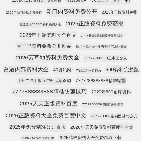
118论坛118资料大全3百度百
481111横富网
新门内资料免费公开
2025年正版资料免费
2025年新门正版免费资料
2025正版资料免费获取
曾道道人2025年资料免费大全
2026年正版资料大全百文
2025新港期期准最准最新消息
大三巴资料免费公开网站
澳门一码一特一中预测准不准访雷锋
2026芳草地资料免费大全
77777788888王中王含义
曾道内部资料大全
600资料完整版
49资汛网
广西三八网资料员
7777788888888精准精疆
【大.三.巴】致力打造_火热全网!
7777888888888精准防骗技巧
2026年800图库资料
2025天天正版资料百度
7777788888精准防骗靠谱吗
2026正版资料大全免费百度中文
777778888跑狗图谜怎么玩
2025年免费精准公开百度
2026年天天免费资料百度与中文
2025精准资料大全免费领取下载
2026正版资料免费百度