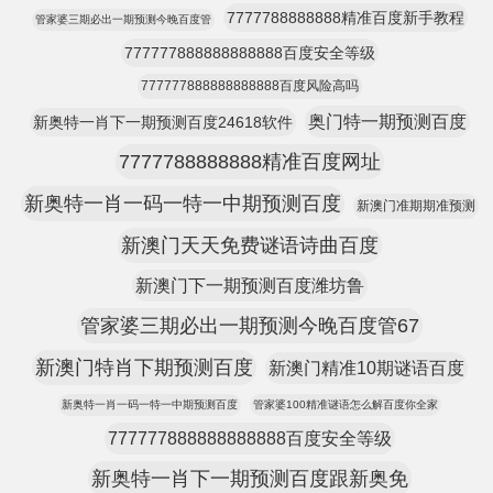
7777788888888精准百度新手教程
管家婆三期必出一期预测今晚百度管
777777888888888888百度安全等级
777777888888888888百度风险高吗
奥门特一期预测百度
新奥特一肖下一期预测百度24618软件
7777788888888精准百度网址
新奥特一肖一码一特一中期预测百度
新澳门准期期准预测
新澳门天天免费谜语诗曲百度
新澳门下一期预测百度潍坊鲁
管家婆三期必出一期预测今晚百度管67
新澳门特肖下期预测百度
新澳门精准10期谜语百度
新奥特一肖一码一特一中期预测百度
管家婆100精准谜语怎么解百度你全家
777777888888888888百度安全等级
新奥特一肖下一期预测百度跟新奥免