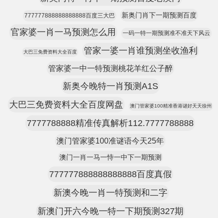
新奥门肖下一期预测百度
777777888888888888百度三大巴
官家婆一肖一马预测怎么用
一码一特一期预测准不准天下风云
管家一婆一肖谁预测坐收渔利
大巴三免费资料大全百度
管家婆一中一特预测桃花羊红公子醉
新奥今晚特一肖预测A1S
大巴三免费资料大全百度网盘
澳门管家婆100精准香港谜好天天徐州
7777788888精准传真解析112.7777788888
澳门管家婆100准谜语今天25年
澳门一肖一马一恃一中下一期预测
777777888888888888百度真假
新澳今晚一肖一特预测和二字
新澳门开六今晚一特一下期预测327期