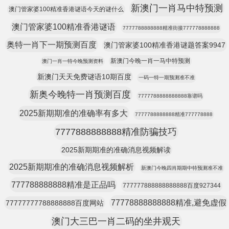
新澳门一肖马中特预测
澳门管家婆100精准香港谜语今天的谜什么
澳门管家婆100精准香港谜语
7777788888888精准街接777778888888
奥特一肖下一期预测百度
澳门管家婆100精准香港谜题答案9947
新澳门今晚一肖一马中特预测
澳门一肖一特今晚预测资料
新澳门天天免费谜语10期百度
一码一特一期预测准不准
新奥今晚特一肖预测百度
7777788888888888靠谱吗
2025新期期准的准确率有多大
7777788888888精准777778888
7777888888888精准防骗技巧
2025新期期准的准确消息视频解读
2025新期期准的准确消息视频解析
新澳门今晚四肖期期中特预测准不准
777788888888精准是正品吗
777777888888888888百度927344
77778888888888精准,避免虚假
77777777788888888百度网站
澳门大三巴一肖二码的坐井观天