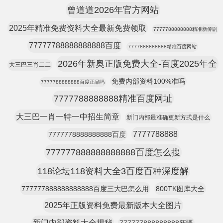
曾道道2026年官方网站
2025年精准免费资料大全最新免费领取
7777788888888精准新传剧
77777788888888888百度
7777888888888精准百度网站
2026年新奥正版免费大全-百度2025年全
大三巴三肖二二
免费内部资料100%准吗
7777788888888百度正品吗
7777788888888精准百度网址
大三巴一肖一特一中招生简章
新门内部最准确更新方式是什么
7777788888
7777778888888888百度
777777888888888888百度怎么搜
118论坛118资料大全3百度百种深度解
777777888888888888百度三大巴怎么用
800TK图库大全
2025年正版资料免费最新版本大全图片
新门内部资料大全揭秘