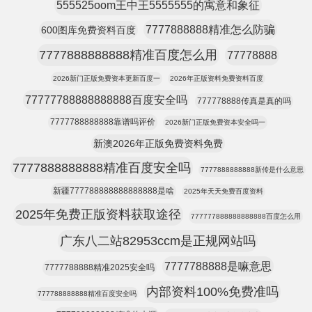
555525oom王中王5555555的寓意和象征
7777888888精准怎么防骗
600图库免费资料百度
7777888888888精准百度怎么用
77778888
2026新门正版免费资本更新百度一
2026年正版资料免费资料百度
77777788888888888百度安全吗
777778888传真是真的吗
7777788888888靠谱吗评价
2026新门正版免费资本安全吗一
新澳2026年正版免费资料免费
7777888888888精准百度安全吗
7777888888888新传是什么意思
新疆777788888888888888是啥
2025年天天免费百度资料
2025年免费正版资料获取途径
777777888888888888百度怎么用
广东八二站82953ccm是正规网站吗
7777788888是嘛意思
7777788888精准2025安全吗
内部资料100%免费准吗
777788888888精准百度安全吗