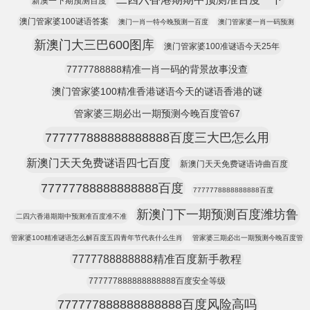
新澳一下期预测百度
澳门管家婆100谜语答案
澳门一肖一特今晚预测一百度
澳门管家婆一肖一码预测
新澳门大三巴600图库
澳门管家婆100准谜语今天25年
7777788888精准一肖一码的背景故事没查
澳门管家婆100精准香港谜语今天的谜语香港的谜
管家婆三期必出一期预测今晚百度管67
777777888888888888百度三大巴怎么用
新澳门天天免费谜语四七百度
新澳门天天免费谜语诗曲百度
77777788888888888百度
7777778888888888百度
新澳门下一期预测百度潍坊鲁
二四六香港期期中预测准百度准不准
管家婆100精准谜语怎么解百度五四青年节代表什么生肖
管家婆三期必出一期预测今晚百度管
7777788888888精准百度新手教程
777777888888888888百度安全等级
777777888888888888百度风险高吗