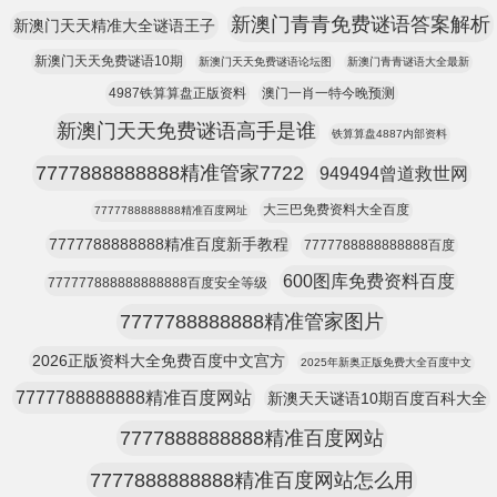
新澳门青青免费谜语答案解析
新澳门天天精准大全谜语王子
新澳门天天免费谜语10期
新澳门天天免费谜语论坛图
新澳门青青谜语大全最新
4987铁算算盘正版资料
澳门一肖一特今晚预测
新澳门天天免费谜语高手是谁
铁算算盘4887内部资料
7777888888888精准管家7722
949494曾道救世网
大三巴免费资料大全百度
7777788888888精准百度网址
7777788888888精准百度新手教程
7777788888888888百度
600图库免费资料百度
777777888888888888百度安全等级
7777788888888精准管家图片
2026正版资料大全免费百度中文宫方
2025年新奥正版免费大全百度中文
7777788888888精准百度网站
新澳天天谜语10期百度百科大全
7777888888888精准百度网站
7777888888888精准百度网站怎么用