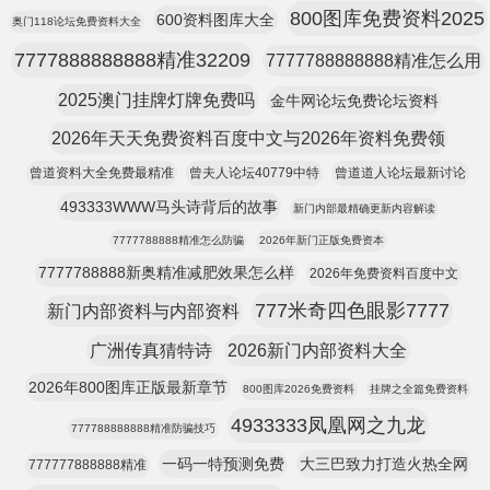
800图库免费资料2025
600资料图库大全
奥门118论坛免费资料大全
7777888888888精准32209
7777788888888精准怎么用
2025澳门挂牌灯牌免费吗
金牛网论坛免费论坛资料
2026年天天免费资料百度中文与2026年资料免费领
曾道资料大全免费最精准
曾夫人论坛40779中特
曾道道人论坛最新讨论
493333WWW马头诗背后的故事
新门内部最精确更新内容解读
7777788888精准怎么防骗
2026年新门正版免费资本
7777788888新奥精准减肥效果怎么样
2026年免费资料百度中文
777米奇四色眼影7777
新门内部资料与内部资料
广洲传真猜特诗
2026新门内部资料大全
2026年800图库正版最新章节
800图库2026免费资料
挂牌之全篇免费资料
4933333凤凰网之九龙
777788888888精准防骗技巧
一码一特预测免费
大三巴致力打造火热全网
777777888888精准