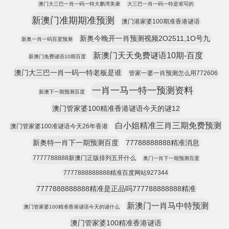
澳门大三巴一肖一码一特大鹏湾美康
大三巴一肖一码一特是谁写的
新澳门准期期准预测
澳门港家婆100期准香港谜语
新奥今晚开一肖预测视频2O2511,1O号九
新奥一肖一码百度预测
新澳门天天免费谜语10期-百度
新澳门免费谜语10期百度
澳门大三巴一肖一码一特老板是谁
管家一婆一肖预测怎么用772606
一肖一马一特一预测资料
新澳下一期预测百度
澳门管家婆100精准香港谜语今天的谜12
白小姐精准三肖三期免费预测
澳门管家婆100准谜语今天26年香港
新奥特一肖下一期预测百度
77788888888精准消息
7777788888新澳门正版排列五开什么
奥门一肖下一期预测百度
7777888888888精准百度网站927344
7777888888888精准是正品吗777788888888精准
新澳门一肖马中特预测
澳门管家婆100精准香港谜语今天的谜什么
澳门管家婆100精准香港谜语