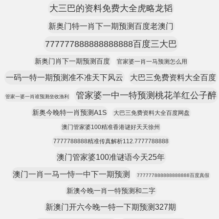
大三巴的资料免费大全虎略龙韬
新奥门特一肖下一期预测百度老澳门
777777888888888888百度三大巴
新奥门肖下一期预测百度
官家婆一肖一马预测怎么用
一码一特一期预测准不准天下风云
大巴三免费资料大全百度
管家婆一中一特预测桃花羊红公子醉
管家一婆一肖谁预测坐收渔利
新奥今晚特一肖预测A1S
大巴三免费资料大全百度网盘
澳门管家婆100精准香港谜好天天徐州
7777788888精准传真解析112.7777788888
澳门管家婆100准谜语今天25年
澳门一肖一马一恃一中下一期预测
777777888888888888百度真假
新澳今晚一肖一特预测和二字
新澳门开六今晚一特一下期预测327期