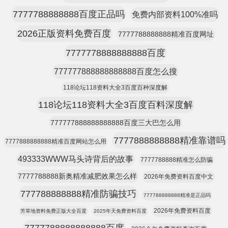
7777788888888百度正品吗
免费内部资料100%准吗
2026正版资料免费百度
7777788888888精准百度网址
7777778888888888百度
777777888888888888百度怎么搜
118论坛118资料大全3百度百种深度解
118论坛118资料大全3百度百料深度解
777777888888888888百度三大巴怎么用
7777888888888精准靠谱吗
7777888888888精准百度网站怎么用
493333WWW马头诗背后的故事
7777788888精准怎么防骗
7777788888新奥精准减肥效果怎么样
2026年免费资料百度中文
777788888888精准防骗技巧
777788888888精准是正品吗
2026年免费资料百度
芳草地资料免费正版大全百度
2025年天免费资料百度