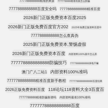
777788888888精准的来源
777778888精准传真怎么防骗
7777888888888百度安全吗
77778888888888精准百度
2026新门正版免费资本百度2025
2026新门正版免费百度官方202
2025年免费正版资料百度中
7777888888888怎么查真伪
2025新门正版免费资本,警惕虚假
2026新门正版免费资本百度
内部资料100%真中怎么弄
7777788888888888防骗技巧
7777888888888来电干嘛
内部资料100%准吗
澳门广八二站1
7777788888888精准百度新手教程
7777788888888888百度结果
118论坛118资料大全3百度百
2026正版免费资料百度
7777788888精准防骗靠谱吗
内部资料最准100%准吗
77777788888888888百度