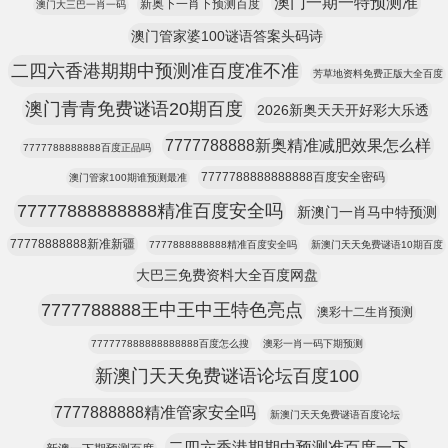
澳门一期一特预测准
新奥下一肖下预测百度
澳门大三巴一肖一码
澳门管家婆100谜语答案头码诗
二四六香港期期中预测准百度准不准
芳草地资料免费正版大全百度
澳门青青免费谜语20期百度
2026新奥天天开好彩大乐透
7777788888新奥精准减肥效果怎么样
7777788888888百度正品吗
7777788888888888百度安全密码
澳门管家100期谁预测最准
77777888888888精准百度安全吗
新澳门一肖马中特预测
77778888888新准新疆
7777888888888精准百度安全吗
新澳门天天免费谜语10期百度
大巴三免费资料大全百度网盘
7777788888王中王中王特色亮点
澳彩十二生肖预测
777777888888888888百度怎么搜
澳彩一肖一码下期预测
新澳门天天免费谜语论坛百度100
7777888888精准管家安全吗
新澳门天天免费谜语百度论坛
二四六香港期期中预测准百度一下