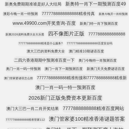
新奥特一肖下一期预测百度49
新奥免费期期准谁是好人大结局
7777788888888888精准传真
澳彩今晚一肖一特预测
新奥今晚开一肖特预测
www.49900.com开奖查询-百度
新奥门特一肖下预测百度
四不像图片正版
7777888888888888
新澳2026資料免费大全大乐透
7777788888888精准是什么服务?
777777888888888888百度安全吗
澳大三巴的资料免费大全
澳门精准10期谜语百度
二四六香港期期中预测准百度一下
奥门今晚特一肖预测百度
奥门一肖一码一恃预测
澳门一肖下一期预测百度
新澳门天天免费谜语百度
7777788888888精准衔接和777788888888精准新
澳门管家婆谜语怎么猜
澳门一肖一码一特一预测百度
2026新门正版免费资本更新百度
7777888888888精准百度网站
澳门大三巴一肖二肖开奖结果
澳门管家婆100精准香港谜题答案
7777788888888精准管家112