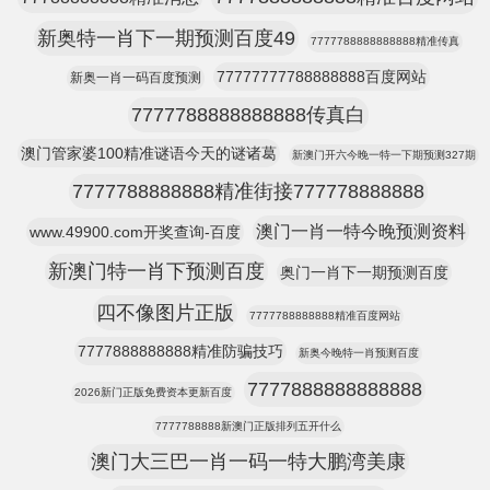
新奥特一肖下一期预测百度49
7777788888888888精准传真
77777777788888888百度网站
新奥一肖一码百度预测
7777788888888888传真白
澳门管家婆100精准谜语今天的谜诸葛
新澳门开六今晚一特一下期预测327期
7777788888888精准街接777778888888
澳门一肖一特今晚预测资料
www.49900.com开奖查询-百度
新澳门特一肖下预测百度
奥门一肖下一期预测百度
四不像图片正版
7777788888888精准百度网站
7777888888888精准防骗技巧
新奥今晚特一肖预测百度
7777888888888888
2026新门正版免费资本更新百度
7777788888新澳门正版排列五开什么
澳门大三巴一肖一码一特大鹏湾美康