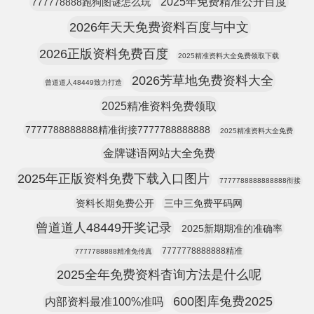
2025年免费精准公开百度
777778888跑狗图谜怎么玩
2026年天天免费资料百度与中文
2026正版资料免费百度
2025精准资料大全免费领取下载
2026芳草地免费资料大全
曾道道人48449致力打造
2025精准资料免费领取
7777788888888精准街接7777788888888
2025精准资料大全免费
金牌谜语网站大全免费
2025年正版资料免费下载入口图片
7777788888888888衔接
资料长期免费公开
三中三免费平码网
曾道道人48449开奖记录
2025新期期准的准确率
7777778888888精准
7777788888精准免传真
2025全年免费资料杳询方法是什么呢
600图库兔费2025
内部资料最准100%准吗