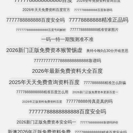
7777788888888888百度
2026全年免费资料查询百度
2026年天天免费资料百度官方
7777788888888百度靠谱吗
77778888888精准正品吗
7777788888888百度安全吗
7777788888888精准管家图片
777777888888888888百度号码解析
一码一特一期预测准不准
2026新门正版免费资本猴警惕虚
奥特今晚9点30分开啥意思
77777777777888888888888靠谱吗
2026年最新免费资料大全百度
2025年天天免费查询资料百度
7777888888精准怎么防骗
7777888888888精准百度怎么用
2026新门正版免费资本更新百度一
777778888传真是真的吗
2026年正版资料免费资料百度
77777788888888888百度安全吗
2026新门正版免费资本安全吗一
7777788888888靠谱吗评价
新澳2026年正版免费资料免费
7777888888888精准百度安全吗