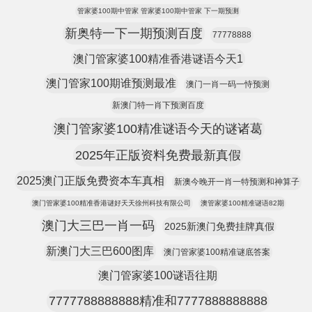
管家婆100期中管家 管家婆100期中管家 下一期预测
新奥特一下一期预测百度
77778888
澳门管家婆100精准香港谜语今天1
澳门管家100期谁预测最准
澳门一肖一码一恃预测
新澳门特一肖下预测百度
澳门管家婆100精准谜语今天的谜诸葛
2025年正版资料免费最新真假
2025澳门正版免费资本车真相
新澳今晚开一肖一特预测和神算子
澳门管家婆100精准香港谜好天天徐州科技有限公司
澳管家婆100精准谜语82期
澳门大三巴一肖一码
2025新澳门免费挂牌真假
新澳门大三巴600图库
澳门管家婆100精准谜底答案
澳门管家婆100谜语往期
7777788888888精准和7777888888888