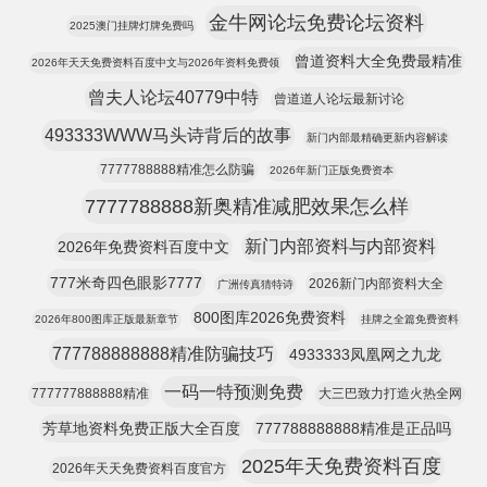
金牛网论坛免费论坛资料
2025澳门挂牌灯牌免费吗
曾道资料大全免费最精准
2026年天天免费资料百度中文与2026年资料免费领
曾夫人论坛40779中特
曾道道人论坛最新讨论
493333WWW马头诗背后的故事
新门内部最精确更新内容解读
7777788888精准怎么防骗
2026年新门正版免费资本
7777788888新奥精准减肥效果怎么样
新门内部资料与内部资料
2026年免费资料百度中文
777米奇四色眼影7777
2026新门内部资料大全
广洲传真猜特诗
800图库2026免费资料
2026年800图库正版最新章节
挂牌之全篇免费资料
777788888888精准防骗技巧
4933333凤凰网之九龙
一码一特预测免费
777777888888精准
大三巴致力打造火热全网
芳草地资料免费正版大全百度
777788888888精准是正品吗
2025年天免费资料百度
2026年天天免费资料百度官方