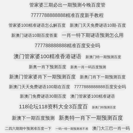
管家婆三期必出一期预测今晚百度管
7777788888888精准百度新手教程
管家婆100精准谜语怎么解百度
新澳门天天免费谜语10期-百度
一肖一特下期谜语预测怎么用
新澳门谜语10期百度答案
777788888888精准百度安全吗
澳门管家婆100精准香港谜语
新澳门特一期预测百度
新奥一肖下预测百度
新奥一肖一码百度预测
新澳门管家婆肖下一期预测百度
新奥门肖下一期预测百度
新澳门天天免费谜语100期在百度
7777888888888百度安全吗
新澳门免费谜语30期百度
澳门管家婆100精准谜语
118论坛118资料大全3百度百
新奥门特预测百度
新奥特一肖下一期预测百度
新澳下一期百度预测
澳门大三巴一肖一码
二四六期期中预测准百度一下
一码一特一期预测准不准