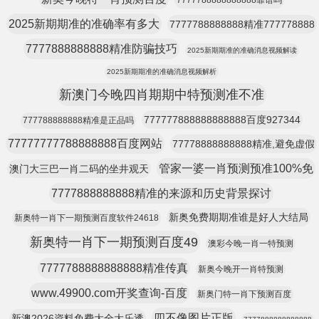
7777788888888888靠谱吗
2025新期期准的准确率有多大
7777788888888精准777778888
7777888888888精准防骗技巧
2025新期期准的准确消息视频解读
2025新期期准的准确消息视频解析
新澳门今晚四肖期期中特预测准不准
777777888888888888百度927344
777788888888精准是正品吗
77777777788888888百度网站
77778888888888精准,避免虚假
管家一婆一肖预测预准100%免
澳门大三巴一肖二码的坐井观天
7777888888888精准的来源和历史背景探讨
新奥免费期期准谁是好人大结局
新奥特一肖下一期预测百度软件24618
新奥特一肖下一期预测百度49
澳彩今晚一肖一特预测
7777788888888888精准传真
新奥今晚开一肖特预测
www.49900.com开奖查询-百度
新奥门特一肖下预测百度
四不像图片正版
新澳2026資料免费大全大乐透