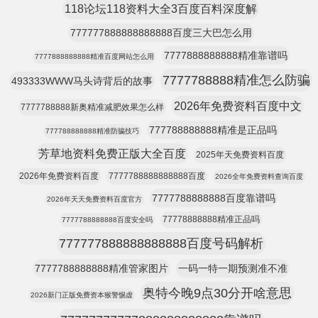
118论坛118资料大全3百度百料深度解
777777888888888888百度三大巴怎么用
7777888888888精准靠谱吗
7777888888888精准百度网站怎么用
7777788888精准怎么防骗
493333WWW马头诗背后的故事
2026年免费资料百度中文
7777788888新奥精准减肥效果怎么样
777788888888精准是正品吗
777788888888精准防骗技巧
芳草地资料免费正版大全百度
2025年天免费资料百度
2026年免费资料百度
7777788888888888百度
2026全年免费资料查询百度
7777788888888百度靠谱吗
2026年天天免费资料百度官方
77778888888精准正品吗
7777788888888百度安全吗
777777888888888888百度号码解析
7777788888888精准管家图片
一码一特一期预测准不准
奥特今晚9点30分开啥意思
2026新门正版免费资本猴警惕虚