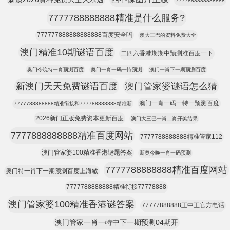
7777888888888888
7777788888888精准是什么服务?
777777888888888888百度安全吗
澳大三巴的资料免费大全
澳门精准10期谜语百度
二四六香港期期中预测准百度一下
奥门今晚特一肖预测百度
奥门一肖一码一恃预测
澳门一肖下一期预测百度
新澳门天天免费谜语百度
澳门管家婆谜语怎么猜
澳门一肖一码一特一预测百度
7777788888888精准衔接和777788888888精准新
2026新门正版免费资本更新百度
澳门大三巴一肖二肖开奖结果
7777888888888精准百度网站
7777788888888精准管家112
澳门管家婆100精准香港谜题答案
新奥今晚一肖一码预测
7777788888888精准百度网站
奥门特一肖下一期预测百度上海敏
7777788888888精准衔接77778888
澳门管家婆100精准香港谜答案
77777888888王中王官方电话
澳门管家一肖一特中下一期预测04期开