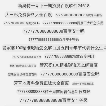
新奥特一肖下一期预测百度软件24618
大三巴免费资料大全百度
777777888888888888百度号码解析
777777888888888888百度三大巴怎么用
7777788888888百度安全吗
77777788888888888百度安全吗
7777788888888888百度安全密码
管家婆100精准谜语怎么解百度五四青年节代表什么生
7777788888888精准百度网址
77777788888888888百度
管家婆100精准谜语怎么解百度
新澳门免费谜语30期百度
7777788888888888百度安全吗
新澳谜语10期百度百科
芳草地资料免费正版大全百度
新澳一下期预测百度
7777888888888精准湖南同普信息科技有限
777777888888888888百度安全等级