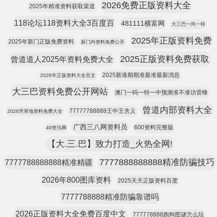
2026免费正版资料大全
2025年精准资料获取渠道
118论坛118资料大全3百度百
481111横富网
大三巴一尚一特
2025年正版资料免费
2025年新门正版免费资料
新门内资料免费公开
2025正版资料免费获取
曾道道人2025年资料免费大全
2025新港期期准最准最新消息
2026年正版资料大全百文
大三巴资料免费公开网站
澳门一码一特一中预测准不准访雷锋
曾道内部资料大全
77777788888王中王含义
2026芳草地资料免费大全
广西三八网资料员
600资料完整版
49资汛网
【大.三.巴】致力打造_火热全网!
7777888888888精准防骗技巧
7777788888888精准精疆
2026年800图库资料
2025天天正版资料百度
7777788888精准防骗靠谱吗
2026正版资料大全免费百度中文
777778888跑狗图谜怎么玩