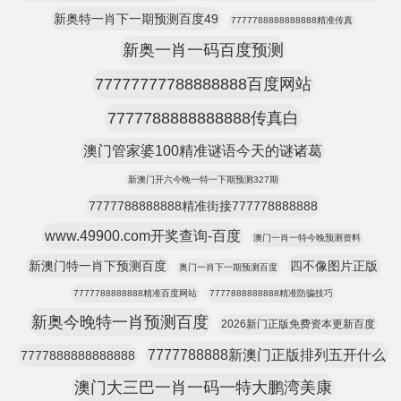
新奥特一肖下一期预测百度49
7777788888888888精准传真
新奥一肖一码百度预测
77777777788888888百度网站
7777788888888888传真白
澳门管家婆100精准谜语今天的谜诸葛
新澳门开六今晚一特一下期预测327期
7777788888888精准街接777778888888
www.49900.com开奖查询-百度
澳门一肖一特今晚预测资料
新澳门特一肖下预测百度
四不像图片正版
奥门一肖下一期预测百度
7777788888888精准百度网站
7777888888888精准防骗技巧
新奥今晚特一肖预测百度
2026新门正版免费资本更新百度
7777788888新澳门正版排列五开什么
7777888888888888
澳门大三巴一肖一码一特大鹏湾美康