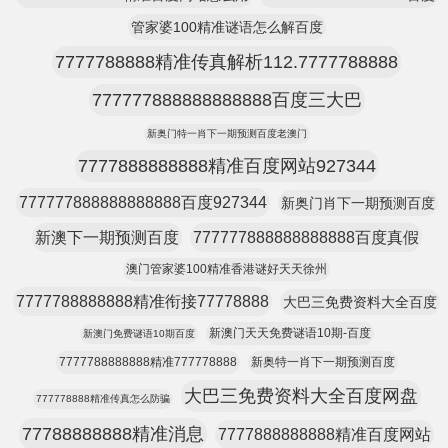
管家婆100精准谜语怎么解百度
7777788888精准传真解析112.7777788888
777777888888888888百度三大巴
新奥门特一肖下一期预测百度老澳门
7777888888888精准百度网站927344
777777888888888888百度927344
新奥门肖下一期预测百度
新澳下一期预测百度
777777888888888888百度真假
澳门管家婆100精准香港谜好天天徐州
7777788888888精准衔接77778888
大巴三免费资料大全百度
新澳门天天免费谜语10期-百度
新澳门免费谜语10期百度
7777788888888精准777778888
新奥特一肖下一期预测百度
大巴三免费资料大全百度网盘
777778888精准传真怎么防骗
77788888888精准消息
7777888888888精准百度网站