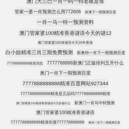
澳门大三巴一肖一码一特老板是谁
管家一婆一肖预测怎么用772606
新澳下一期预测百度
一肖一马一特一预测资料
澳门管家婆100精准香港谜语今天的谜12
澳门管家婆100准谜语今天26年香港
白小姐精准三肖三期免费预测
新奥特一肖下一期预测百度
7777788888新澳门正版排列五开什么
77788888888精准消息
奥门一肖下一期预测百度
7777888888888精准百度网站927344
7777888888888精准是正品吗777788888888精准
新澳门一肖马中特预测
澳门管家婆100精准香港谜语今天的谜什么
澳门管家婆100精准香港谜语
7777788888888精准街接777778888888
奥特一肖下一期预测百度