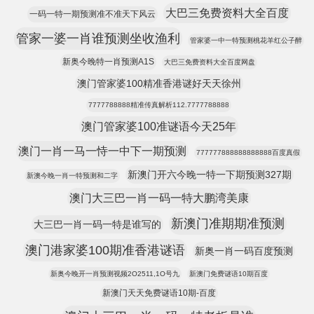
大巴三免费资料大全百度
一码一特一期预测准不准天下风云
管家一婆一肖谁预测坐收渔利
管家婆一中一特预测桃花羊红公子醉
新奥今晚特一肖预测A1S
大巴三免费资料大全百度网盘
澳门管家婆100精准香港谜好天天徐州
7777788888精准传真解析112.7777788888
澳门管家婆100准谜语今天25年
澳门一肖一马一恃一中下一期预测
777777888888888888百度真假
新澳门开六今晚一特一下期预测327期
新澳今晚一肖一特预测和二字
澳门大三巴一肖一码一特大鹏湾美康
新澳门准期期准预测
大三巴一肖一码一特是谁写的
澳门港家婆100期准香港谜语
新奥一肖一码百度预测
新奥今晚开一肖预测视频2O2511,1O号九
新澳门免费谜语10期百度
新澳门天天免费谜语10期-百度