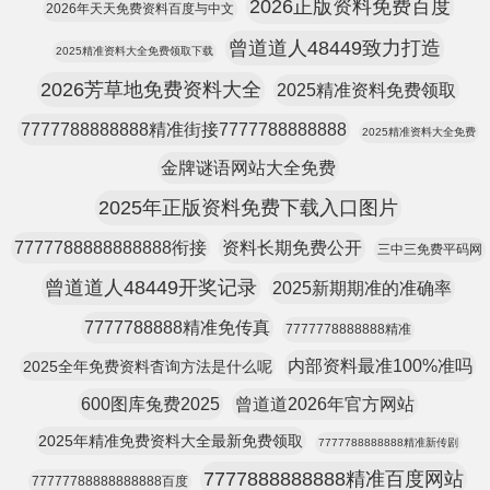
2026正版资料免费百度
2026年天天免费资料百度与中文
曾道道人48449致力打造
2025精准资料大全免费领取下载
2026芳草地免费资料大全
2025精准资料免费领取
7777788888888精准街接7777788888888
2025精准资料大全免费
金牌谜语网站大全免费
2025年正版资料免费下载入口图片
7777788888888888衔接
资料长期免费公开
三中三免费平码网
曾道道人48449开奖记录
2025新期期准的准确率
7777788888精准免传真
7777778888888精准
内部资料最准100%准吗
2025全年免费资料杳询方法是什么呢
600图库兔费2025
曾道道2026年官方网站
2025年精准免费资料大全最新免费领取
7777788888888精准新传剧
7777888888888精准百度网站
77777788888888888百度