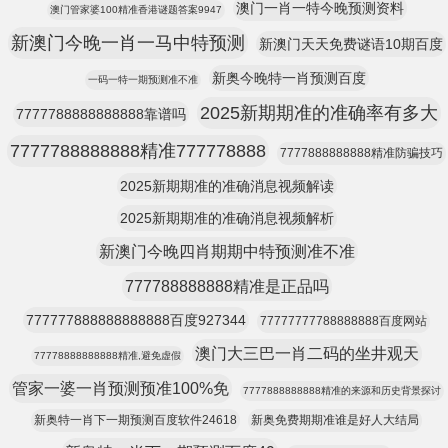
澳门一肖一特今晚预测资料
澳门管家婆100精准香港谜题答案9947
新澳门今晚一肖一马中特预测
新澳门天天免费谜语10期百度
新奥今晚特一肖预测百度
一码一特一期预测准不准
2025新期期准的准确率有多大
7777788888888888靠谱吗
7777788888888精准777778888
7777888888888精准防骗技巧
2025新期期准的准确消息视频解读
2025新期期准的准确消息视频解析
新澳门今晚四肖期期中特预测准不准
777788888888精准是正品吗
777777888888888888百度927344
77777777788888888百度网站
澳门大三巴一肖二码的坐井观天
77778888888888精准,避免虚假
管家一婆一肖预测预准100%免
7777888888888精准的来源和历史背景探讨
新奥特一肖下一期预测百度软件24618
新奥免费期期准谁是好人大结局