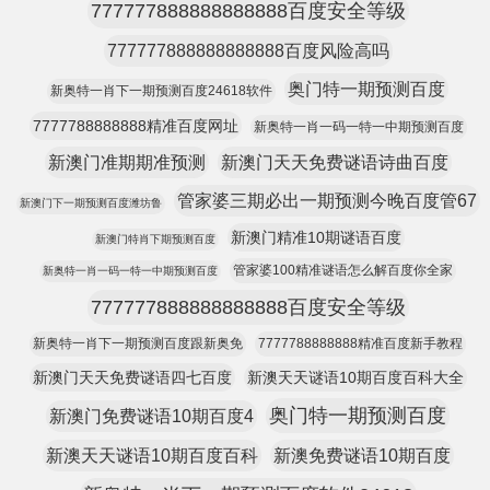
777777888888888888百度安全等级
777777888888888888百度风险高吗
奥门特一期预测百度
新奥特一肖下一期预测百度24618软件
7777788888888精准百度网址
新奥特一肖一码一特一中期预测百度
新澳门准期期准预测
新澳门天天免费谜语诗曲百度
管家婆三期必出一期预测今晚百度管67
新澳门下一期预测百度潍坊鲁
新澳门精准10期谜语百度
新澳门特肖下期预测百度
管家婆100精准谜语怎么解百度你全家
新奥特一肖一码一特一中期预测百度
777777888888888888百度安全等级
新奥特一肖下一期预测百度跟新奥免
7777788888888精准百度新手教程
新澳门天天免费谜语四七百度
新澳天天谜语10期百度百科大全
奥门特一期预测百度
新澳门免费谜语10期百度4
新澳天天谜语10期百度百科
新澳免费谜语10期百度