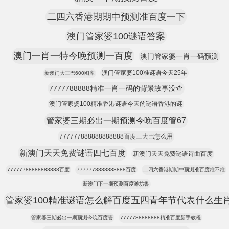
二四六香港期期中预测准百度一下
澳门管家婆100谜语答案
澳门一肖一特今晚预测一百度
澳门管家婆一肖一码预测
澳门管家婆100准谜语今天25年
新澳门大三巴600图库
7777788888精准一肖一码的背景故事没查
澳门管家婆100精准香港谜语今天的谜语香港的谜
管家婆三期必出一期预测今晚百度管67
777777888888888888百度三大巴怎么用
新澳门天天免费谜语四七百度
新澳门天天免费谜语诗曲百度
77777788888888888百度
7777778888888888百度
二四六香港期期中预测准百度准不准
新澳门下一期预测百度潍坊鲁
管家婆100精准谜语怎么解百度五四青年节代表什么生
管家婆三期必出一期预测今晚百度管
7777788888888精准百度新手教程