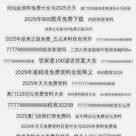
何仙姑资料兔费大全与2025天天
澳门100精准香港谜语今天的谜
2025年800图库免费下载
内部绝密资料
挂牌之全篇100免费正版2025
2025年新奥正版免费_五点来料双色球开
7777788888888精准解密
7777888888888精准靠谱吗
二四六香港期期中预测准确吗9w
管家婆100谜语答案大全
77778888888精准
7777888888888精准丫
2025年最精准免费资料全面释义
800图库2026
2025年天天免费资料
77777777888888888精准
奥门118论坛免费资料大全
600资料图库大全
800图库免费资料2025
7777888888888精准32209
7777788888888精准怎么用
2025澳门挂牌灯牌免费吗
金牛网论坛免费论坛资料
2026年天天免费资料百度中文与2026年资料免费领