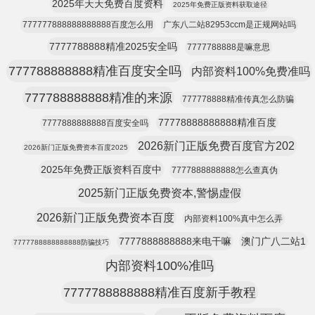
2025年天天免费百度资料
2025年免费正版资料获取途径
777777888888888888百度怎么用
广东八二站82953ccm是正规网站吗
7777788888精准2025安全吗
7777788888是嘛意思
777788888888精准百度安全吗
内部资料100%免费准吗
777788888888精准的来源
777778888精准传真怎么防骗
77778888888888精准百度
7777888888888百度安全吗
2026新门正版免费百度官方202
2026新门正版免费资本百度2025
2025年免费正版资料百度中
7777888888888怎么查真伪
2025新门正版免费资本,警惕虚假
2026新门正版免费资本百度
内部资料100%真中怎么弄
7777888888888来电干嘛
澳门广八二站1
7777788888888888防骗技巧
内部资料100%准吗
7777788888888精准百度新手教程