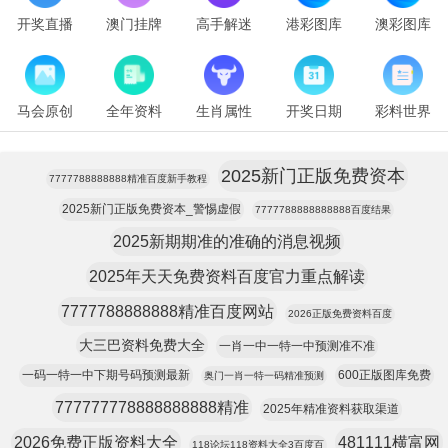
开奖直播
澳门挂牌
高手解迷
港彩图库
澳彩图库
马会原创
全年资料
生肖属性
开奖日期
彩料世界
2025新门正版免费资本
7777788888888精准百度新手教程
2025新门正版免费资本_警惕虚假
7777788888888888百度结果
2025新期期准的准确的消息视频
2025年天天免费资料百度官力重点解读
7777788888888精准百度网站
2026正版免费资料百度
大三巴资料免费大全
一肖一中一特一中预测准不准
一码一特一中下期号码预测最新
600正版图库免费
奥门一肖一特一码精准预测
777777778888888888精准
2025年精准资料获取渠道
2026免费正版资料大全
481111横富网
118论坛118资料大全3百度百