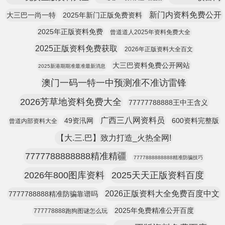
新门内资料免费公开
大三巴一尚一特
2025年新门正版免费资料
2025年正版资料免费
曾道道人2025年资料免费大全
2025正版资料免费获取
2026年正版资料大全百文
大三巴资料免费公开网站
2025新港期期准最准最新消息
澳门一码一特一中预测准不准访雷锋
2026芳草地资料免费大全
77777788888王中王含义
广西三八网资料员
49资汛网
600资料完整版
曾道内部资料大全
【大.三.巴】致力打造_火热全网!
7777788888888精准精疆
7777888888888精准防骗技巧
2026年800图库资料
2025天天正版资料百度
2026正版资料大全免费百度中文
7777788888精准防骗靠谱吗
2025年免费精准公开百度
777778888跑狗图谜怎么玩