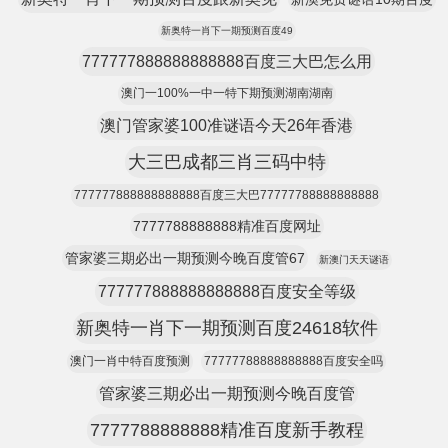
新奥特一肖下一期预测百度49
777777888888888888百度三大巴怎么用
澳门一100%一中一特下期预测湖南湖南
澳门管家婆100准谜语今天26年香港
大三巴成都三肖三码中特
777777888888888888百度三大巴77777788888888888
7777788888888精准百度网址
管家婆三期必出一期预测今晚百度管67
新澳门天天谜语
777777888888888888百度安全等级
新奥特一肖下一期预测百度24618软件
澳门一肖中特百度预测
77777788888888888百度安全吗
管家婆三期必出一期预测今晚百度管
7777788888888精准百度新手教程